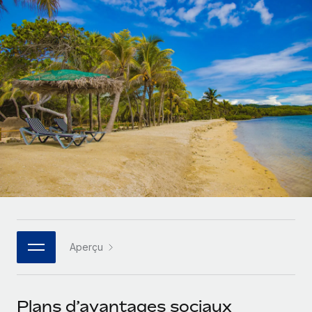
Gestion des freelances
Comparer Remote
pays
Connexion
Intégrez et gérez vos freelances partout dans le monde
Nederlands
Examinez notre service par rapport aux autres
Calculateur de paiement des freelances
PEO
Français
Découvrez les devises disponibles et les vitesses de
Sous-traitez les opérations complexes liées à l’emploi
CROISSANCE
paiement pour vos freelances internationaux
Deutsch
Start-ups
Des solutions agiles et internationales pour les RH et la
INFRASTRUCTURE
APPRENDRE AVEC REMOTE
Español
paie des entreprises en pleine croissance
Intégration Remote
Recherche et guides
Intégrez vos RH aux flux de travail en toute simplicité
Entreprises intermédiaires
Italiano
Études de cas
Développez vos équipes avec des solutions RH sur
Plateforme
mesure
Português (Portugal)
Des fonctions RH clés intégrées pour votre équipe
Glossaire RH
Entreprise
Connecter
Nouveau
日本語
Checklists et modèles
Les RH à l’international pour les grandes entreprises
Connectez n'importe quel outil d’IA à Remote grâce à
Aperçu
Descriptions de postes
한국어
notre MCP
TRAVAILLONS ENSEMBLE
Webinaires
Intégrations
中文（简体）
Plans d’avantages sociaux
Partenaires stratégiques de la tech
Rationalisez vos processus avec des outils essentiels