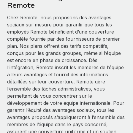
Événements
Remote
Intégrez les RH à l’international de manière flexible
Salle de presse
Devenir partenaire
Chez Remote, nous proposons des avantages
SERVICES
Explorez avec nous vos opportunités de partenariat
sociaux sur mesure pour garantir que tous les
Données sur les salaires et les talents
Demandez aux experts
employés Remote bénéficient d’une couverture
Recevez des conseils d’experts sur les RH à
Remote Build
Bientôt disponible
complète fournie par des fournisseurs de premier
Centre de ressources
l’international et la conformité
Conseil en intégrations et automatisations assistées par
plan. Nos plans offrent des tarifs compétitifs,
l’IA
Obtenir de l’aide
conçus pour les grands groupes, même si l’équipe
Contrôles d’antécédents
est encore en phase de croissance. Dès
Simplifiez vos processus de présélection des
Voir toutes les ressources
l’intégration, Remote inscrit les membres de l’équipe
candidats
ÉTUDES DE CAS
à leurs avantages et fournit des informations
détaillées sur leur couverture. Remote gère
Remote Watchtower
BLOG
Comment Weaviate, l'as de l'IA, a développé
l’ensemble des tâches administratives, vous
ses effectifs de 120 % avec Remote
Gardez un temps d’avance sur les risques en
Paie multipays
permettant de vous concentrer sur le
matière de conformité
Weaviate en bref Weaviate crée des infrastructures open
développement de votre équipe internationale. Pour
EOR et PEO
source et AI-first. Sa mission est...
Gestion des appareils
garantir l’équité des avantages sociaux, tous les
Gestion des freelances
Achetez et suivez vos équipements informatiques
avantages proposés s’appliqueront à l’ensemble des
En savoir plus
dans le monde entier
membres de l’équipe dans le pays concerné,
Taxes
assurant une couverture uniforme et un soutien