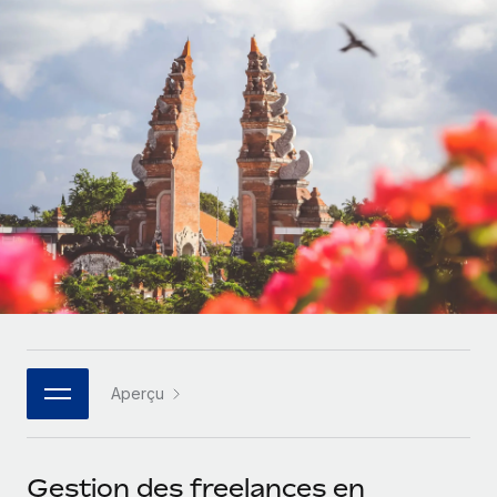
Gestion des freelances
Comparer Remote
pays
Connexion
Intégrez et gérez vos freelances partout dans le monde
Nederlands
Examinez notre service par rapport aux autres
Calculateur de paiement des freelances
PEO
Français
Découvrez les devises disponibles et les vitesses de
Sous-traitez les opérations complexes liées à l’emploi
CROISSANCE
paiement pour vos freelances internationaux
Deutsch
Start-ups
Des solutions agiles et internationales pour les RH et la
INFRASTRUCTURE
APPRENDRE AVEC REMOTE
Español
paie des entreprises en pleine croissance
Intégration Remote
Recherche et guides
Intégrez vos RH aux flux de travail en toute simplicité
Entreprises intermédiaires
Italiano
Études de cas
Développez vos équipes avec des solutions RH sur
Plateforme
mesure
Português (Portugal)
Des fonctions RH clés intégrées pour votre équipe
Glossaire RH
Entreprise
Connecter
Nouveau
日本語
Checklists et modèles
Les RH à l’international pour les grandes entreprises
Connectez n'importe quel outil d’IA à Remote grâce à
Aperçu
Descriptions de postes
한국어
notre MCP
TRAVAILLONS ENSEMBLE
Webinaires
Intégrations
中文（简体）
Gestion des freelances en
Partenaires stratégiques de la tech
Rationalisez vos processus avec des outils essentiels