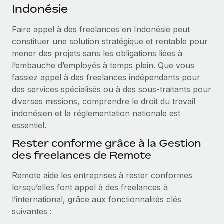
Événements
Indonésie
Intégrez les RH à l’international de manière flexible
Salle de presse
Devenir partenaire
Faire appel à des freelances en Indonésie peut
SERVICES
Explorez avec nous vos opportunités de partenariat
constituer une solution stratégique et rentable pour
Données sur les salaires et les talents
Demandez aux experts
mener des projets sans les obligations liées à
Recevez des conseils d’experts sur les RH à
Remote Build
Bientôt disponible
l’embauche d’employés à temps plein. Que vous
Centre de ressources
l’international et la conformité
Conseil en intégrations et automatisations assistées par
fassiez appel à des freelances indépendants pour
l’IA
Obtenir de l’aide
des services spécialisés ou à des sous-traitants pour
Contrôles d’antécédents
diverses missions, comprendre le droit du travail
Simplifiez vos processus de présélection des
Voir toutes les ressources
indonésien et la réglementation nationale est
candidats
ÉTUDES DE CAS
essentiel.
Remote Watchtower
BLOG
Rester conforme grâce à la Gestion
Gardez un temps d’avance sur les risques en
des freelances de Remote
Paie multipays
matière de conformité
Remote aide les entreprises à rester conformes
EOR et PEO
Gestion des appareils
lorsqu’elles font appel à des freelances à
Gestion des freelances
Achetez et suivez vos équipements informatiques
l’international, grâce aux fonctionnalités clés
dans le monde entier
suivantes :
Taxes