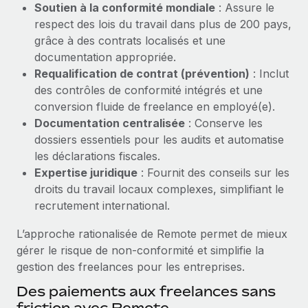
Soutien à la conformité mondiale
: Assure le
Création d’entité
Explorer le blog
respect des lois du travail dans plus de 200 pays,
Établissez des entités rapidement et en toute
grâce à des contrats localisés et une
conformité
documentation appropriée.
BLOG
Mobilité et déménagement international
Requalification de contrat (prévention)
: Inclut
Organisez facilement le déménagement de vos
des contrôles de conformité intégrés et une
Mises à jour des produits de Remote :
employés
conversion fluide de freelance en employé(e).
Intégrations Gusto et Xero et Gestion des
freelances Plus
Documentation centralisée
: Conserve les
Avantages sociaux
dossiers essentiels pour les audits et automatise
Remote a toujours pour mission d'aider les entreprises de
Gérez facilement les avantages sociaux
les déclarations fiscales.
toute taille à embaucher, gérer et payer...
Expertise juridique
: Fournit des conseils sur les
En savoir plus
droits du travail locaux complexes, simplifiant le
recrutement international.
L’approche rationalisée de Remote permet de mieux
Comment Phiture gère ses 55 employés
gérer le risque de non‑conformité et simplifie la
répartis dans 19 pays grâce à Remote
gestion des freelances pour les entreprises.
Phiture, un leader notable du conseil en matière de
Des paiements aux freelances sans
croissance mobile internationale, encourage les...
friction avec Remote