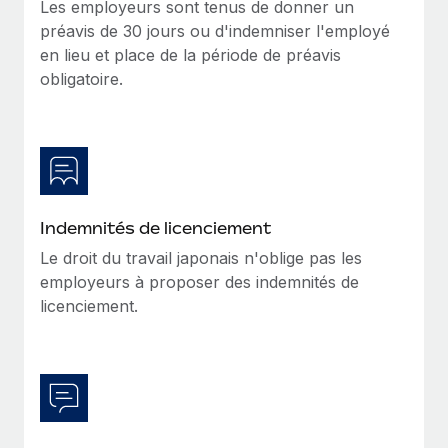
Les employeurs sont tenus de donner un
Création d’entité
Explorer le blog
préavis de 30 jours ou d'indemniser l'employé
Établissez des entités rapidement et en toute
en lieu et place de la période de préavis
conformité
obligatoire.
BLOG
Mobilité et déménagement international
Organisez facilement le déménagement de vos
Mises à jour des produits de Remote :
employés
Intégrations Gusto et Xero et Gestion des
freelances Plus
Avantages sociaux
Remote a toujours pour mission d'aider les entreprises de
Gérez facilement les avantages sociaux
Indemnités de licenciement
toute taille à embaucher, gérer et payer...
Le droit du travail japonais n'oblige pas les
En savoir plus
employeurs à proposer des indemnités de
licenciement.
Comment Phiture gère ses 55 employés
répartis dans 19 pays grâce à Remote
Phiture, un leader notable du conseil en matière de
croissance mobile internationale, encourage les...