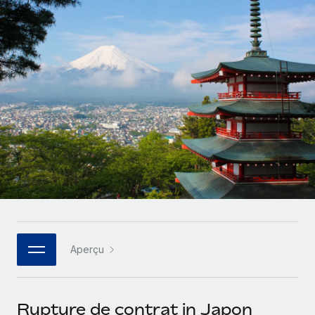
Gestion des freelances
Comparer Remote
pays
Connexion
Intégrez et gérez vos freelances partout dans le monde
Nederlands
Examinez notre service par rapport aux autres
Calculateur de paiement des freelances
PEO
Français
Découvrez les devises disponibles et les vitesses de
Sous-traitez les opérations complexes liées à l’emploi
CROISSANCE
paiement pour vos freelances internationaux
Deutsch
Start-ups
Des solutions agiles et internationales pour les RH et la
INFRASTRUCTURE
APPRENDRE AVEC REMOTE
Español
paie des entreprises en pleine croissance
Intégration Remote
Recherche et guides
Intégrez vos RH aux flux de travail en toute simplicité
Entreprises intermédiaires
Italiano
Études de cas
Développez vos équipes avec des solutions RH sur
Plateforme
mesure
Português (Portugal)
Des fonctions RH clés intégrées pour votre équipe
Glossaire RH
Entreprise
Connecter
Nouveau
日本語
Checklists et modèles
Les RH à l’international pour les grandes entreprises
Connectez n'importe quel outil d’IA à Remote grâce à
Aperçu
Descriptions de postes
한국어
notre MCP
TRAVAILLONS ENSEMBLE
Webinaires
Intégrations
中文（简体）
Rupture de contrat in Japon
Partenaires stratégiques de la tech
Rationalisez vos processus avec des outils essentiels