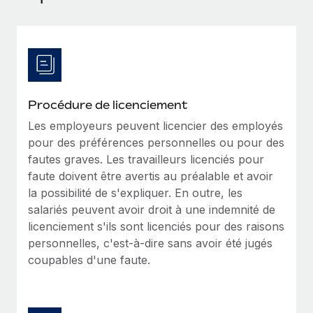
Événements
Intégrez les RH à l’international de manière flexible
Salle de presse
Devenir partenaire
SERVICES
Explorez avec nous vos opportunités de partenariat
Données sur les salaires et les talents
Demandez aux experts
Recevez des conseils d’experts sur les RH à
Remote Build
Bientôt disponible
Centre de ressources
l’international et la conformité
Conseil en intégrations et automatisations assistées par
Procédure de licenciement
l’IA
Obtenir de l’aide
Les employeurs peuvent licencier des employés
Contrôles d’antécédents
pour des préférences personnelles ou pour des
Simplifiez vos processus de présélection des
Voir toutes les ressources
fautes graves. Les travailleurs licenciés pour
candidats
ÉTUDES DE CAS
faute doivent être avertis au préalable et avoir
la possibilité de s'expliquer. En outre, les
Remote Watchtower
BLOG
salariés peuvent avoir droit à une indemnité de
Gardez un temps d’avance sur les risques en
Paie multipays
licenciement s'ils sont licenciés pour des raisons
matière de conformité
personnelles, c'est-à-dire sans avoir été jugés
EOR et PEO
Gestion des appareils
coupables d'une faute.
Gestion des freelances
Achetez et suivez vos équipements informatiques
dans le monde entier
Taxes