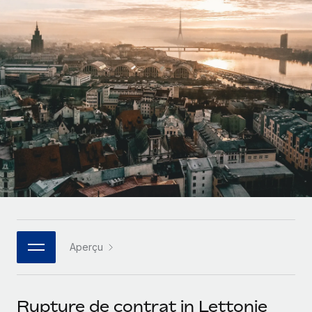
Gestion des freelances
Comparer Remote
pays
Connexion
Intégrez et gérez vos freelances partout dans le monde
Nederlands
Examinez notre service par rapport aux autres
Calculateur de paiement des freelances
PEO
Français
Découvrez les devises disponibles et les vitesses de
Sous-traitez les opérations complexes liées à l’emploi
CROISSANCE
paiement pour vos freelances internationaux
Deutsch
Start-ups
Des solutions agiles et internationales pour les RH et la
INFRASTRUCTURE
APPRENDRE AVEC REMOTE
Español
paie des entreprises en pleine croissance
Intégration Remote
Recherche et guides
Intégrez vos RH aux flux de travail en toute simplicité
Entreprises intermédiaires
Italiano
Études de cas
Développez vos équipes avec des solutions RH sur
Plateforme
mesure
Português (Portugal)
Des fonctions RH clés intégrées pour votre équipe
Glossaire RH
Entreprise
Connecter
Nouveau
日本語
Checklists et modèles
Les RH à l’international pour les grandes entreprises
Connectez n'importe quel outil d’IA à Remote grâce à
Aperçu
Descriptions de postes
한국어
notre MCP
TRAVAILLONS ENSEMBLE
Webinaires
Intégrations
中文（简体）
Rupture de contrat in Lettonie
Partenaires stratégiques de la tech
Rationalisez vos processus avec des outils essentiels