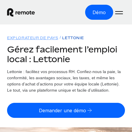
Démo
Accueil
EXPLORATEUR DE PAYS
LETTONIE
Les produits
Gérez facilement l’emploi
local : Lettonie
Solutions
EMPLOI À L’INTERNATIONAL
Paie multipays
Lettonie : facilitez vos processus RH.
Confiez-nous la paie, la
Ressources
COUVERTURE MONDIALE
Gérez la paie facilement et en toute conformité
conformité, les avantages sociaux, les taxes, et même les
Explorateur de pays
options d’achat d’actions pour votre équipe locale (Lettonie).
Tarification
OUTILS & CALCULATEURS
Employer of record
Le tout, via une plateforme unique et facile d’utilisation.
Toutes les informations sur l’emploi à l’international,
Développez-vous à l’international sans frais liés aux
Outil de calcul du risque de requalification de
pays par pays
entités
contrat
Demander une démo
Explorateur des États-Unis (par État)
Évaluez le risque de requalification de contrat par pays
Français
Pilotage 360 des freelances
Simplifiez l’embauche à travers les différents États des
Sollicitez vos freelances en toute conformité part
Calculateur du coût des employés
États-Unis
English
Calculez le coût total des employés dans n’importe quel