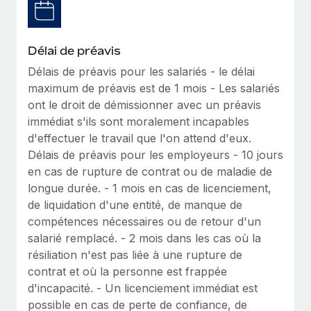
Création d’entité
Explorer le blog
Établissez des entités rapidement et en toute
conformité
Délai de préavis
BLOG
Délais de préavis pour les salariés - le délai
Mobilité et déménagement international
maximum de préavis est de 1 mois - Les salariés
Organisez facilement le déménagement de vos
Mises à jour des produits de Remote :
ont le droit de démissionner avec un préavis
employés
Intégrations Gusto et Xero et Gestion des
immédiat s'ils sont moralement incapables
freelances Plus
Avantages sociaux
d'effectuer le travail que l'on attend d'eux.
Remote a toujours pour mission d'aider les entreprises de
Gérez facilement les avantages sociaux
Délais de préavis pour les employeurs - 10 jours
toute taille à embaucher, gérer et payer...
en cas de rupture de contrat ou de maladie de
longue durée. - 1 mois en cas de licenciement,
En savoir plus
de liquidation d'une entité, de manque de
compétences nécessaires ou de retour d'un
salarié remplacé. - 2 mois dans les cas où la
Comment Phiture gère ses 55 employés
répartis dans 19 pays grâce à Remote
résiliation n'est pas liée à une rupture de
contrat et où la personne est frappée
Phiture, un leader notable du conseil en matière de
d'incapacité. - Un licenciement immédiat est
croissance mobile internationale, encourage les...
possible en cas de perte de confiance, de