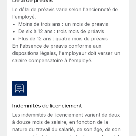
Délai de préavis
Création d’entité
Explorer le blog
Le délai de préavis varie selon l'ancienneté de
Établissez des entités rapidement et en toute
l'employé.
conformité
Moins de trois ans : un mois de préavis
BLOG
De six à 12 ans : trois mois de préavis
Mobilité et déménagement international
Plus de 12 ans : quatre mois de préavis
Organisez facilement le déménagement de vos
Mises à jour des produits de Remote :
En l'absence de préavis conforme aux
employés
Intégrations Gusto et Xero et Gestion des
dispositions légales, l'employeur doit verser un
freelances Plus
Avantages sociaux
salaire compensatoire à l'employé.
Remote a toujours pour mission d'aider les entreprises de
Gérez facilement les avantages sociaux
toute taille à embaucher, gérer et payer...
En savoir plus
Comment Phiture gère ses 55 employés
Indemnités de licenciement
répartis dans 19 pays grâce à Remote
Les indemnités de licenciement varient de deux
Phiture, un leader notable du conseil en matière de
à douze mois de salaire, en fonction de la
croissance mobile internationale, encourage les...
nature du travail du salarié, de son âge, de son