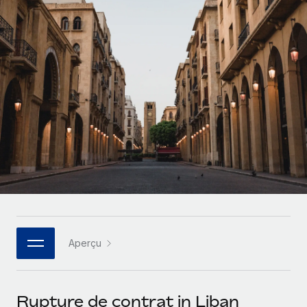
Gestion des freelances
Comparer Remote
pays
Connexion
Intégrez et gérez vos freelances partout dans le monde
Nederlands
Examinez notre service par rapport aux autres
Calculateur de paiement des freelances
PEO
Français
Découvrez les devises disponibles et les vitesses de
Sous-traitez les opérations complexes liées à l’emploi
CROISSANCE
paiement pour vos freelances internationaux
Deutsch
Start-ups
Des solutions agiles et internationales pour les RH et la
INFRASTRUCTURE
APPRENDRE AVEC REMOTE
Español
paie des entreprises en pleine croissance
Intégration Remote
Recherche et guides
Intégrez vos RH aux flux de travail en toute simplicité
Entreprises intermédiaires
Italiano
Études de cas
Développez vos équipes avec des solutions RH sur
Plateforme
mesure
Português (Portugal)
Des fonctions RH clés intégrées pour votre équipe
Glossaire RH
Entreprise
Connecter
Nouveau
日本語
Checklists et modèles
Les RH à l’international pour les grandes entreprises
Connectez n'importe quel outil d’IA à Remote grâce à
Aperçu
Descriptions de postes
한국어
notre MCP
TRAVAILLONS ENSEMBLE
Webinaires
Intégrations
中文（简体）
Rupture de contrat in Liban
Partenaires stratégiques de la tech
Rationalisez vos processus avec des outils essentiels