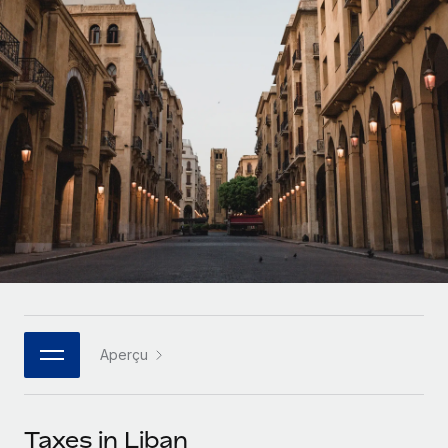
Gestion des freelances
Comparer Remote
pays
Connexion
Intégrez et gérez vos freelances partout dans le monde
Nederlands
Examinez notre service par rapport aux autres
Calculateur de paiement des freelances
PEO
Français
Découvrez les devises disponibles et les vitesses de
Sous-traitez les opérations complexes liées à l’emploi
CROISSANCE
paiement pour vos freelances internationaux
Deutsch
Start-ups
Des solutions agiles et internationales pour les RH et la
INFRASTRUCTURE
APPRENDRE AVEC REMOTE
Español
paie des entreprises en pleine croissance
Intégration Remote
Recherche et guides
Intégrez vos RH aux flux de travail en toute simplicité
Entreprises intermédiaires
Italiano
Études de cas
Développez vos équipes avec des solutions RH sur
Plateforme
mesure
Português (Portugal)
Des fonctions RH clés intégrées pour votre équipe
Glossaire RH
Entreprise
Connecter
Nouveau
日本語
Checklists et modèles
Les RH à l’international pour les grandes entreprises
Connectez n'importe quel outil d’IA à Remote grâce à
Aperçu
Descriptions de postes
한국어
notre MCP
TRAVAILLONS ENSEMBLE
Webinaires
Intégrations
中文（简体）
Taxes in Liban
Partenaires stratégiques de la tech
Rationalisez vos processus avec des outils essentiels