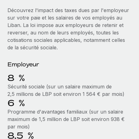
Événements
Intégrez les RH à l’international de manière flexible
Découvrez l'impact des taxes dues par l'employeur
Salle de presse
Devenir partenaire
sur votre paie et les salaires de vos employés au
SERVICES
Explorez avec nous vos opportunités de partenariat
Liban. La loi impose aux employeurs de retenir et
Données sur les salaires et les talents
Demandez aux experts
reverser, au nom de leurs employés, toutes les
Recevez des conseils d’experts sur les RH à
Remote Build
Bientôt disponible
cotisations sociales applicables, notamment celles
Centre de ressources
l’international et la conformité
Conseil en intégrations et automatisations assistées par
de la sécurité sociale.
l’IA
Obtenir de l’aide
Contrôles d’antécédents
Employeur
Simplifiez vos processus de présélection des
Voir toutes les ressources
candidats
ÉTUDES DE CAS
8 %
Remote Watchtower
Sécurité sociale (sur un salaire maximum de
BLOG
Comment Weaviate, l'as de l'IA, a développé
ses effectifs de 120 % avec Remote
Gardez un temps d’avance sur les risques en
2,5 millions de LBP soit environ 1 564 € par mois)
Paie multipays
6 %
matière de conformité
Weaviate en bref Weaviate crée des infrastructures open
EOR et PEO
source et AI-first. Sa mission est...
Programme d'avantages familiaux (sur un salaire
Gestion des appareils
maximum de 1,5 million de LBP soit environ 938 €
Gestion des freelances
Achetez et suivez vos équipements informatiques
En savoir plus
par mois)
dans le monde entier
8,5 %
Taxes