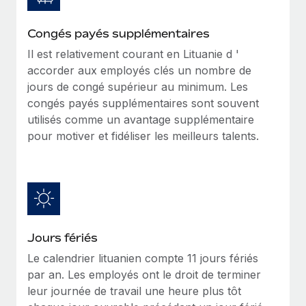
Création d’entité
Explorer le blog
Établissez des entités rapidement et en toute
Congés payés supplémentaires
conformité
Il est relativement courant en Lituanie d '
BLOG
accorder aux employés clés un nombre de
Mobilité et déménagement international
jours de congé supérieur au minimum. Les
Organisez facilement le déménagement de vos
Mises à jour des produits de Remote :
congés payés supplémentaires sont souvent
employés
Intégrations Gusto et Xero et Gestion des
utilisés comme un avantage supplémentaire
freelances Plus
Avantages sociaux
pour motiver et fidéliser les meilleurs talents.
Remote a toujours pour mission d'aider les entreprises de
Gérez facilement les avantages sociaux
toute taille à embaucher, gérer et payer...
En savoir plus
Comment Phiture gère ses 55 employés
Jours fériés
répartis dans 19 pays grâce à Remote
Le calendrier lituanien compte 11 jours fériés
Phiture, un leader notable du conseil en matière de
par an. Les employés ont le droit de terminer
croissance mobile internationale, encourage les...
leur journée de travail une heure plus tôt