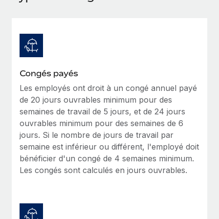
Événements
Intégrez les RH à l’international de manière flexible
Salle de presse
Devenir partenaire
SERVICES
Explorez avec nous vos opportunités de partenariat
Données sur les salaires et les talents
Demandez aux experts
Recevez des conseils d’experts sur les RH à
Remote Build
Bientôt disponible
Centre de ressources
l’international et la conformité
Conseil en intégrations et automatisations assistées par
Congés payés
l’IA
Obtenir de l’aide
Les employés ont droit à un congé annuel payé
Contrôles d’antécédents
de 20 jours ouvrables minimum pour des
Simplifiez vos processus de présélection des
Voir toutes les ressources
semaines de travail de 5 jours, et de 24 jours
candidats
ÉTUDES DE CAS
ouvrables minimum pour des semaines de 6
jours. Si le nombre de jours de travail par
Remote Watchtower
BLOG
semaine est inférieur ou différent, l'employé doit
Gardez un temps d’avance sur les risques en
Paie multipays
bénéficier d'un congé de 4 semaines minimum.
matière de conformité
Les congés sont calculés en jours ouvrables.
EOR et PEO
Gestion des appareils
Gestion des freelances
Achetez et suivez vos équipements informatiques
dans le monde entier
Taxes