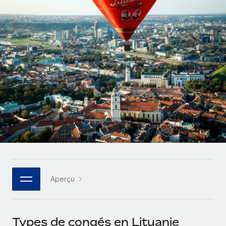
Gestion des freelances
Comparer Remote
pays
Connexion
Intégrez et gérez vos freelances partout dans le monde
Nederlands
Examinez notre service par rapport aux autres
Calculateur de paiement des freelances
PEO
Français
Découvrez les devises disponibles et les vitesses de
Sous-traitez les opérations complexes liées à l’emploi
CROISSANCE
paiement pour vos freelances internationaux
Deutsch
Start-ups
Des solutions agiles et internationales pour les RH et la
INFRASTRUCTURE
APPRENDRE AVEC REMOTE
Español
paie des entreprises en pleine croissance
Intégration Remote
Recherche et guides
Intégrez vos RH aux flux de travail en toute simplicité
Entreprises intermédiaires
Italiano
Études de cas
Développez vos équipes avec des solutions RH sur
Plateforme
mesure
Português (Portugal)
Des fonctions RH clés intégrées pour votre équipe
Glossaire RH
Entreprise
Connecter
Nouveau
日本語
Checklists et modèles
Les RH à l’international pour les grandes entreprises
Connectez n'importe quel outil d’IA à Remote grâce à
Aperçu
Descriptions de postes
한국어
notre MCP
TRAVAILLONS ENSEMBLE
Webinaires
Intégrations
中文（简体）
Types de congés en Lituanie
Partenaires stratégiques de la tech
Rationalisez vos processus avec des outils essentiels