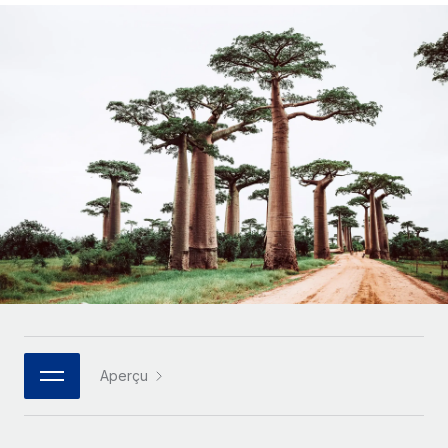
Gestion des freelances
Comparer Remote
pays
Connexion
Intégrez et gérez vos freelances partout dans le monde
Nederlands
Examinez notre service par rapport aux autres
Calculateur de paiement des freelances
PEO
Français
Découvrez les devises disponibles et les vitesses de
Sous-traitez les opérations complexes liées à l’emploi
CROISSANCE
paiement pour vos freelances internationaux
Deutsch
Start-ups
Des solutions agiles et internationales pour les RH et la
INFRASTRUCTURE
APPRENDRE AVEC REMOTE
Español
paie des entreprises en pleine croissance
Intégration Remote
Recherche et guides
Intégrez vos RH aux flux de travail en toute simplicité
Entreprises intermédiaires
Italiano
Études de cas
Développez vos équipes avec des solutions RH sur
Plateforme
mesure
Português (Portugal)
Des fonctions RH clés intégrées pour votre équipe
Glossaire RH
Entreprise
Connecter
Nouveau
日本語
Checklists et modèles
Les RH à l’international pour les grandes entreprises
Connectez n'importe quel outil d’IA à Remote grâce à
Descriptions de postes
한국어
notre MCP
Aperçu
TRAVAILLONS ENSEMBLE
Webinaires
Intégrations
中文（简体）
Partenaires stratégiques de la tech
Rationalisez vos processus avec des outils essentiels