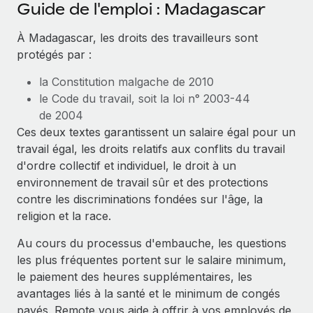
Événements
Guide de l'emploi : Madagascar
Intégrez les RH à l’international de manière flexible
Salle de presse
À Madagascar, les droits des travailleurs sont
Devenir partenaire
SERVICES
protégés par :
Explorez avec nous vos opportunités de partenariat
Données sur les salaires et les talents
Demandez aux experts
la Constitution malgache de 2010
Recevez des conseils d’experts sur les RH à
Remote Build
Bientôt disponible
Centre de ressources
le Code du travail, soit la loi n° 2003-44
l’international et la conformité
Conseil en intégrations et automatisations assistées par
de 2004
l’IA
Obtenir de l’aide
Contrôles d’antécédents
Ces deux textes garantissent un salaire égal pour un
Simplifiez vos processus de présélection des
travail égal, les droits relatifs aux conflits du travail
Voir toutes les ressources
candidats
ÉTUDES DE CAS
d'ordre collectif et individuel, le droit à un
environnement de travail sûr et des protections
Remote Watchtower
BLOG
Comment Weaviate, l'as de l'IA, a développé
contre les discriminations fondées sur l'âge, la
ses effectifs de 120 % avec Remote
Gardez un temps d’avance sur les risques en
religion et la race.
Paie multipays
matière de conformité
Weaviate en bref Weaviate crée des infrastructures open
Au cours du processus d'embauche, les questions
EOR et PEO
source et AI-first. Sa mission est...
Gestion des appareils
les plus fréquentes portent sur le salaire minimum,
Gestion des freelances
Achetez et suivez vos équipements informatiques
le paiement des heures supplémentaires, les
En savoir plus
dans le monde entier
avantages liés à la santé et le minimum de congés
Taxes
payés. Remote vous aide à offrir à vos employés de