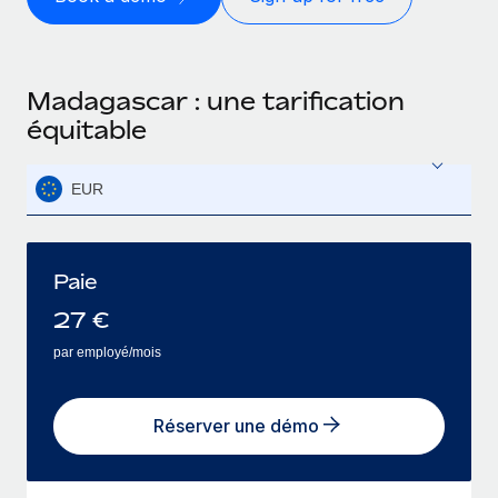
Madagascar : une tarification
équitable
EUR
Paie
27
€
par employé/mois
Réserver une démo