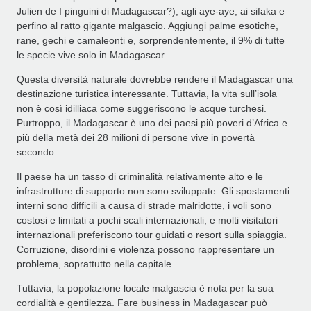
Julien de I pinguini di Madagascar?), agli aye-aye, ai sifaka e
perfino al ratto gigante malgascio. Aggiungi palme esotiche,
rane, gechi e camaleonti e, sorprendentemente, il 9% di tutte
le specie vive solo in Madagascar.
Questa diversità naturale dovrebbe rendere il Madagascar una
destinazione turistica interessante. Tuttavia, la vita sull’isola
non è così idilliaca come suggeriscono le acque turchesi.
Purtroppo, il Madagascar è uno dei paesi più poveri d’Africa e
più della metà dei 28 milioni di persone vive in povertà
secondo .
Il paese ha un tasso di criminalità relativamente alto e le
infrastrutture di supporto non sono sviluppate. Gli spostamenti
interni sono difficili a causa di strade malridotte, i voli sono
costosi e limitati a pochi scali internazionali, e molti visitatori
internazionali preferiscono tour guidati o resort sulla spiaggia.
Corruzione, disordini e violenza possono rappresentare un
problema, soprattutto nella capitale.
Tuttavia, la popolazione locale malgascia è nota per la sua
cordialità e gentilezza. Fare business in Madagascar può