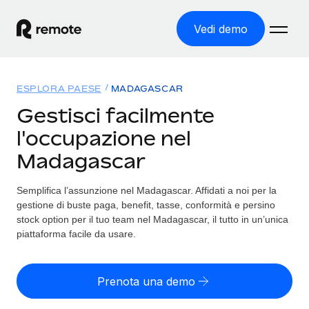
Vedi demo
Home
ESPLORA PAESE
MADAGASCAR
Prodotti
Gestisci facilmente
l'occupazione nel
Soluzioni
ASSUMI NEL MONDO
Madagascar
Global Payroll
Tariffe
COPERTURA GLOBALE
Gestisci il payroll a norma, in tutta semplicità
Semplifica l’assunzione nel Madagascar. Affidati a noi per la
Ricerca paesi
gestione di buste paga, benefit, tasse, conformità e persino
Employer of Record
Trova i servizi di supporto all’impiego per ogni Paese
stock option per il tuo team nel Madagascar, il tutto in un’unica
Espanditi con zero costi di entità locale
Italiano
piattaforma facile da usare.
Confronta Remote
Contractor Management
Scopri come ci confrontiamo con gli altri
English
Recluta e gestisci collaboratori a livello globale
Prenota una demo
Login
Nederlands
DIVENTA NOSTRO PARTNER