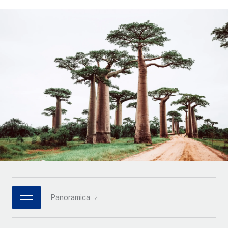
SERVICES
Partner tecnologici strategici
Français
Chiedi a un esperto
Integra l'HR globale nella tua piattaforma in modo
Affidati agli esperti per la gestione HR e la
flessibile
Deutsch
compliance globale
Español
CASE STUDIES
Italiano
Português (Portugal)
日本語
한국어
中文（简体）
Panoramica