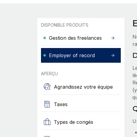
DISPONIBLE PRODUITS
N
Gestion des freelances
ra
D
Employer of record
L
APERÇU
lé
R
Agrandissez votre équipe
(y
qu
Taxes
Q
Un
Types de congés