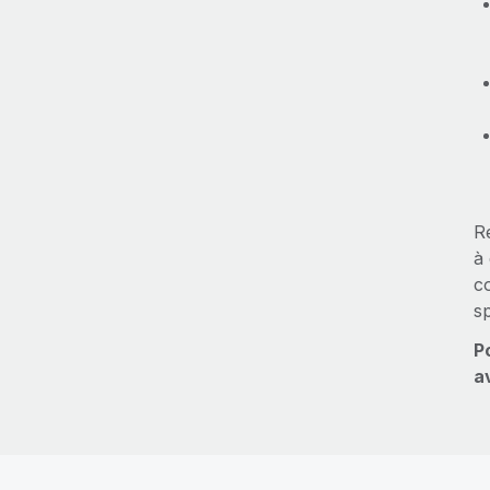
R
à 
c
sp
P
a