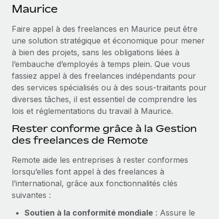
Événements
Maurice
Intégrez les RH à l’international de manière flexible
Salle de presse
Devenir partenaire
Faire appel à des freelances en Maurice peut être
SERVICES
Explorez avec nous vos opportunités de partenariat
une solution stratégique et économique pour mener
Données sur les salaires et les talents
Demandez aux experts
à bien des projets, sans les obligations liées à
Recevez des conseils d’experts sur les RH à
Remote Build
Bientôt disponible
l’embauche d’employés à temps plein. Que vous
Centre de ressources
l’international et la conformité
Conseil en intégrations et automatisations assistées par
fassiez appel à des freelances indépendants pour
l’IA
Obtenir de l’aide
des services spécialisés ou à des sous‑traitants pour
Contrôles d’antécédents
diverses tâches, il est essentiel de comprendre les
Simplifiez vos processus de présélection des
Voir toutes les ressources
lois et réglementations du travail à Maurice.
candidats
ÉTUDES DE CAS
Rester conforme grâce à la Gestion
Remote Watchtower
BLOG
des freelances de Remote
Gardez un temps d’avance sur les risques en
Paie multipays
matière de conformité
Remote aide les entreprises à rester conformes
lorsqu’elles font appel à des freelances à
EOR et PEO
Gestion des appareils
l’international, grâce aux fonctionnalités clés
Gestion des freelances
Achetez et suivez vos équipements informatiques
suivantes :
dans le monde entier
Taxes
Soutien à la conformité mondiale
: Assure le