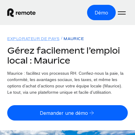
Démo
Accueil
EXPLORATEUR DE PAYS
MAURICE
Les produits
Gérez facilement l’emploi
local : Maurice
Solutions
EMPLOI À L’INTERNATIONAL
Paie multipays
Maurice : facilitez vos processus RH.
Confiez-nous la paie, la
Ressources
COUVERTURE MONDIALE
Gérez la paie facilement et en toute conformité
conformité, les avantages sociaux, les taxes, et même les
Explorateur de pays
options d’achat d’actions pour votre équipe locale (Maurice).
Tarification
OUTILS & CALCULATEURS
Employer of record
Le tout, via une plateforme unique et facile d’utilisation.
Toutes les informations sur l’emploi à l’international,
Développez-vous à l’international sans frais liés aux
Outil de calcul du risque de requalification de
pays par pays
entités
contrat
Demander une démo
Explorateur des États-Unis (par État)
Évaluez le risque de requalification de contrat par pays
Français
Pilotage 360 des freelances
Simplifiez l’embauche à travers les différents États des
Sollicitez vos freelances en toute conformité part
Calculateur du coût des employés
États-Unis
English
Calculez le coût total des employés dans n’importe quel