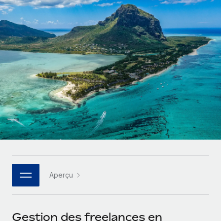
Gestion des freelances
Comparer Remote
pays
Connexion
Intégrez et gérez vos freelances partout dans le monde
Nederlands
Examinez notre service par rapport aux autres
Calculateur de paiement des freelances
PEO
Français
Découvrez les devises disponibles et les vitesses de
Sous-traitez les opérations complexes liées à l’emploi
CROISSANCE
paiement pour vos freelances internationaux
Deutsch
Start-ups
Des solutions agiles et internationales pour les RH et la
INFRASTRUCTURE
APPRENDRE AVEC REMOTE
Español
paie des entreprises en pleine croissance
Intégration Remote
Recherche et guides
Intégrez vos RH aux flux de travail en toute simplicité
Entreprises intermédiaires
Italiano
Études de cas
Développez vos équipes avec des solutions RH sur
Plateforme
mesure
Português (Portugal)
Des fonctions RH clés intégrées pour votre équipe
Glossaire RH
Entreprise
Connecter
Nouveau
日本語
Checklists et modèles
Les RH à l’international pour les grandes entreprises
Connectez n'importe quel outil d’IA à Remote grâce à
Aperçu
Descriptions de postes
한국어
notre MCP
TRAVAILLONS ENSEMBLE
Webinaires
Intégrations
中文（简体）
Gestion des freelances en
Partenaires stratégiques de la tech
Rationalisez vos processus avec des outils essentiels