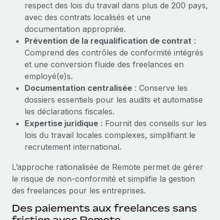
respect des lois du travail dans plus de 200 pays,
Création d’entité
Explorer le blog
avec des contrats localisés et une
Établissez des entités rapidement et en toute
documentation appropriée.
conformité
Prévention de la requalification de contrat
:
BLOG
Mobilité et déménagement international
Comprend des contrôles de conformité intégrés
Organisez facilement le déménagement de vos
et une conversion fluide des freelances en
Mises à jour des produits de Remote :
employés
employé(e)s.
Intégrations Gusto et Xero et Gestion des
freelances Plus
Documentation centralisée
: Conserve les
Avantages sociaux
dossiers essentiels pour les audits et automatise
Remote a toujours pour mission d'aider les entreprises de
Gérez facilement les avantages sociaux
les déclarations fiscales.
toute taille à embaucher, gérer et payer...
Expertise juridique
: Fournit des conseils sur les
En savoir plus
lois du travail locales complexes, simplifiant le
recrutement international.
L’approche rationalisée de Remote permet de gérer
Comment Phiture gère ses 55 employés
le risque de non‑conformité et simplifie la gestion
répartis dans 19 pays grâce à Remote
des freelances pour les entreprises.
Phiture, un leader notable du conseil en matière de
Des paiements aux freelances sans
croissance mobile internationale, encourage les...
friction avec Remote