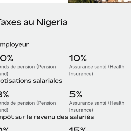
Taxes au Nigeria
mployeur
10%
10%
onds de pension (Pension
Assurance santé (Health
und)
Insurance)
otisations salariales
8%
5%
onds de pension (Pension
Assurance santé (Health
und)
Insurance)
mpôt sur le revenu des salariés
0%
15%