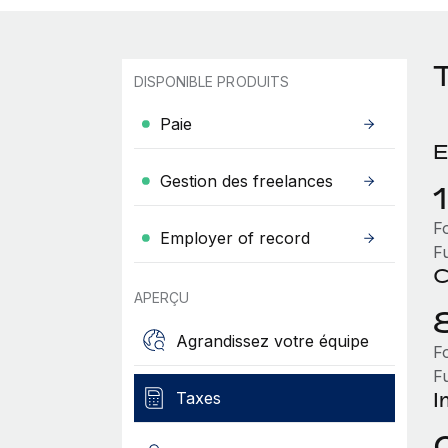
DISPONIBLE PRODUITS
Paie
E
Gestion des freelances
F
Employer of record
F
C
APERÇU
Agrandissez votre équipe
F
F
I
Taxes