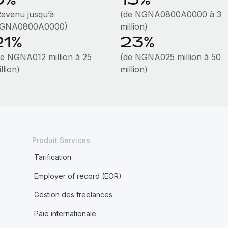
Revenu jusqu’à
(de NGNA0800A0000 à 3
GNA0800A0000)
million)
21%
23%
de NGNA012 million à 25
(de NGNA025 million à 50
llion)
million)
Produit Services
Tarification
Employer of record (EOR)
Gestion des freelances
Paie internationale