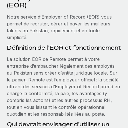
Événements
(EOR)
Intégrez les RH à l’international de manière flexible
Salle de presse
Devenir partenaire
Notre service d’Employer of Record (EOR) vous
SERVICES
Explorez avec nous vos opportunités de partenariat
permet de recruter, gérer et payer les meilleurs
Données sur les salaires et les talents
Demandez aux experts
talents au Pakistan, rapidement et en toute
Recevez des conseils d’experts sur les RH à
Remote Build
Bientôt disponible
simplicité.
Centre de ressources
l’international et la conformité
Conseil en intégrations et automatisations assistées par
Définition de l’EOR et fonctionnement
l’IA
Obtenir de l’aide
Contrôles d’antécédents
La solution EOR de Remote permet à votre
Simplifiez vos processus de présélection des
Voir toutes les ressources
entreprise d’embaucher légalement des employés
candidats
ÉTUDES DE CAS
au Pakistan sans créer d’entité juridique locale. Sur
Remote Watchtower
le papier, Remote est l’employeur officiel : la société
BLOG
Gardez un temps d’avance sur les risques en
offrant des services d’Employer of Record prend en
Paie multipays
matière de conformité
charge la conformité, la paie, les avantages (y
compris les actions) et les autres processus RH,
EOR et PEO
Gestion des appareils
tout en vous laissant le contrôle opérationnel
Gestion des freelances
Achetez et suivez vos équipements informatiques
quotidien et les responsabilités liées au poste.
dans le monde entier
Qui devrait envisager d’utiliser un
Taxes