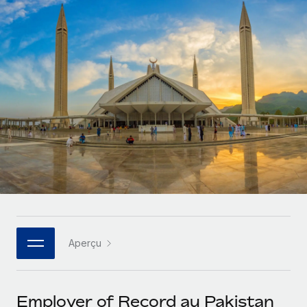
Gestion des freelances
Comparer Remote
pays
Connexion
Intégrez et gérez vos freelances partout dans le monde
Nederlands
Examinez notre service par rapport aux autres
Calculateur de paiement des freelances
PEO
Français
Découvrez les devises disponibles et les vitesses de
Sous-traitez les opérations complexes liées à l’emploi
CROISSANCE
paiement pour vos freelances internationaux
Deutsch
Start-ups
Des solutions agiles et internationales pour les RH et la
INFRASTRUCTURE
APPRENDRE AVEC REMOTE
Español
paie des entreprises en pleine croissance
Intégration Remote
Recherche et guides
Intégrez vos RH aux flux de travail en toute simplicité
Entreprises intermédiaires
Italiano
Études de cas
Développez vos équipes avec des solutions RH sur
Plateforme
mesure
Português (Portugal)
Des fonctions RH clés intégrées pour votre équipe
Glossaire RH
Entreprise
Connecter
Nouveau
日本語
Checklists et modèles
Les RH à l’international pour les grandes entreprises
Connectez n'importe quel outil d’IA à Remote grâce à
Aperçu
Descriptions de postes
한국어
notre MCP
TRAVAILLONS ENSEMBLE
Webinaires
Intégrations
中文（简体）
Employer of Record au Pakistan
Partenaires stratégiques de la tech
Rationalisez vos processus avec des outils essentiels