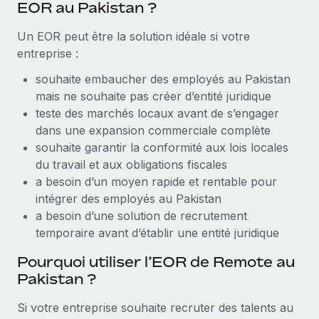
EOR au Pakistan ?
Création d’entité
Explorer le blog
Établissez des entités rapidement et en toute
Un EOR peut être la solution idéale si votre
conformité
entreprise :
BLOG
Mobilité et déménagement international
souhaite embaucher des employés au Pakistan
Organisez facilement le déménagement de vos
mais ne souhaite pas créer d’entité juridique
Mises à jour des produits de Remote :
employés
teste des marchés locaux avant de s’engager
Intégrations Gusto et Xero et Gestion des
freelances Plus
dans une expansion commerciale complète
Avantages sociaux
souhaite garantir la conformité aux lois locales
Remote a toujours pour mission d'aider les entreprises de
Gérez facilement les avantages sociaux
du travail et aux obligations fiscales
toute taille à embaucher, gérer et payer...
a besoin d’un moyen rapide et rentable pour
En savoir plus
intégrer des employés au Pakistan
a besoin d’une solution de recrutement
temporaire avant d’établir une entité juridique
Comment Phiture gère ses 55 employés
répartis dans 19 pays grâce à Remote
Pourquoi utiliser l’EOR de Remote au
Pakistan ?
Phiture, un leader notable du conseil en matière de
croissance mobile internationale, encourage les...
Si votre entreprise souhaite recruter des talents au