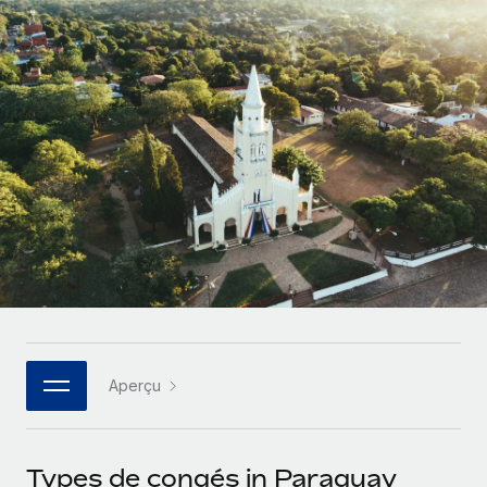
Gestion des freelances
Comparer Remote
pays
Connexion
Intégrez et gérez vos freelances partout dans le monde
Nederlands
Examinez notre service par rapport aux autres
Calculateur de paiement des freelances
PEO
Français
Découvrez les devises disponibles et les vitesses de
Sous-traitez les opérations complexes liées à l’emploi
CROISSANCE
paiement pour vos freelances internationaux
Deutsch
Start-ups
Des solutions agiles et internationales pour les RH et la
INFRASTRUCTURE
APPRENDRE AVEC REMOTE
Español
paie des entreprises en pleine croissance
Intégration Remote
Recherche et guides
Intégrez vos RH aux flux de travail en toute simplicité
Entreprises intermédiaires
Italiano
Études de cas
Développez vos équipes avec des solutions RH sur
Plateforme
mesure
Português (Portugal)
Des fonctions RH clés intégrées pour votre équipe
Glossaire RH
Entreprise
Connecter
Nouveau
日本語
Checklists et modèles
Les RH à l’international pour les grandes entreprises
Connectez n'importe quel outil d’IA à Remote grâce à
Aperçu
Descriptions de postes
한국어
notre MCP
TRAVAILLONS ENSEMBLE
Webinaires
Intégrations
中文（简体）
Types de congés in Paraguay
Partenaires stratégiques de la tech
Rationalisez vos processus avec des outils essentiels