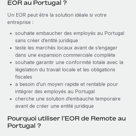
EOR au Portugal ?
Création d’entité
Explorer le blog
Établissez des entités rapidement et en toute
Un EOR peut être la solution idéale si votre
conformité
entreprise :
BLOG
Mobilité et déménagement international
souhaite embaucher des employés au Portugal
Organisez facilement le déménagement de vos
sans créer d’entité juridique
Mises à jour des produits de Remote :
employés
teste les marchés locaux avant de s’engager
Intégrations Gusto et Xero et Gestion des
freelances Plus
dans une expansion commerciale complète
Avantages sociaux
souhaite garantir une conformité totale avec la
Remote a toujours pour mission d'aider les entreprises de
Gérez facilement les avantages sociaux
législation du travail locale et les obligations
toute taille à embaucher, gérer et payer...
fiscales
En savoir plus
a besoin d’un moyen rapide et rentable pour
intégrer des employés au Portugal
cherche une solution d’embauche temporaire
Comment Phiture gère ses 55 employés
avant de créer une entité juridique
répartis dans 19 pays grâce à Remote
Pourquoi utiliser l’EOR de Remote au
Phiture, un leader notable du conseil en matière de
Portugal ?
croissance mobile internationale, encourage les...