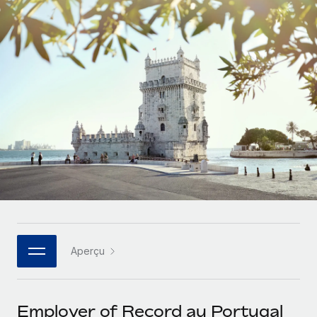
Gestion des freelances
Comparer Remote
pays
Connexion
Intégrez et gérez vos freelances partout dans le monde
Nederlands
Examinez notre service par rapport aux autres
Calculateur de paiement des freelances
PEO
Français
Découvrez les devises disponibles et les vitesses de
Sous-traitez les opérations complexes liées à l’emploi
CROISSANCE
paiement pour vos freelances internationaux
Deutsch
Start-ups
Des solutions agiles et internationales pour les RH et la
INFRASTRUCTURE
APPRENDRE AVEC REMOTE
Español
paie des entreprises en pleine croissance
Intégration Remote
Recherche et guides
Intégrez vos RH aux flux de travail en toute simplicité
Entreprises intermédiaires
Italiano
Études de cas
Développez vos équipes avec des solutions RH sur
Plateforme
mesure
Português (Portugal)
Des fonctions RH clés intégrées pour votre équipe
Glossaire RH
Entreprise
Connecter
Nouveau
日本語
Checklists et modèles
Les RH à l’international pour les grandes entreprises
Connectez n'importe quel outil d’IA à Remote grâce à
Aperçu
Descriptions de postes
한국어
notre MCP
TRAVAILLONS ENSEMBLE
Webinaires
Intégrations
中文（简体）
Employer of Record au Portugal
Partenaires stratégiques de la tech
Rationalisez vos processus avec des outils essentiels