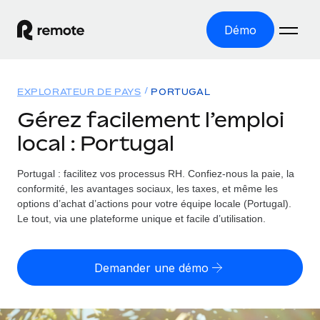
Démo
Accueil
EXPLORATEUR DE PAYS
PORTUGAL
Les produits
Gérez facilement l’emploi
local : Portugal
Solutions
EMPLOI À L’INTERNATIONAL
Paie multipays
Portugal : facilitez vos processus RH.
Confiez-nous la paie, la
Ressources
COUVERTURE MONDIALE
Gérez la paie facilement et en toute conformité
conformité, les avantages sociaux, les taxes, et même les
Explorateur de pays
options d’achat d’actions pour votre équipe locale (Portugal).
Tarification
OUTILS & CALCULATEURS
Employer of record
Le tout, via une plateforme unique et facile d’utilisation.
Toutes les informations sur l’emploi à l’international,
Développez-vous à l’international sans frais liés aux
Outil de calcul du risque de requalification de
pays par pays
entités
contrat
Demander une démo
Explorateur des États-Unis (par État)
Évaluez le risque de requalification de contrat par pays
Français
Pilotage 360 des freelances
Simplifiez l’embauche à travers les différents États des
Sollicitez vos freelances en toute conformité part
Calculateur du coût des employés
États-Unis
English
Calculez le coût total des employés dans n’importe quel