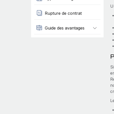
Un
Rupture de contrat
Guide des avantages
P
S
en
Ré
n
c
L