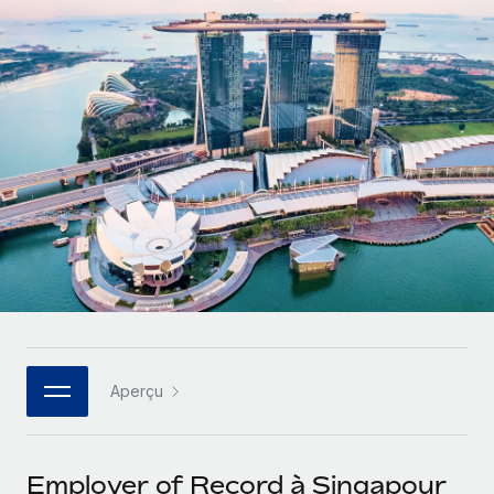
Gestion des freelances
Comparer Remote
pays
Connexion
Intégrez et gérez vos freelances partout dans le monde
Nederlands
Examinez notre service par rapport aux autres
Calculateur de paiement des freelances
PEO
Français
Découvrez les devises disponibles et les vitesses de
Sous-traitez les opérations complexes liées à l’emploi
CROISSANCE
paiement pour vos freelances internationaux
Deutsch
Start-ups
Des solutions agiles et internationales pour les RH et la
INFRASTRUCTURE
APPRENDRE AVEC REMOTE
Español
paie des entreprises en pleine croissance
Intégration Remote
Recherche et guides
Intégrez vos RH aux flux de travail en toute simplicité
Entreprises intermédiaires
Italiano
Études de cas
Développez vos équipes avec des solutions RH sur
Plateforme
mesure
Português (Portugal)
Des fonctions RH clés intégrées pour votre équipe
Glossaire RH
Entreprise
Connecter
Nouveau
日本語
Checklists et modèles
Les RH à l’international pour les grandes entreprises
Connectez n'importe quel outil d’IA à Remote grâce à
Aperçu
Descriptions de postes
한국어
notre MCP
TRAVAILLONS ENSEMBLE
Webinaires
Intégrations
中文（简体）
Employer of Record à Singapour
Partenaires stratégiques de la tech
Rationalisez vos processus avec des outils essentiels