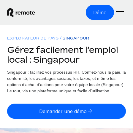
Démo
Accueil
EXPLORATEUR DE PAYS
SINGAPOUR
Les produits
Gérez facilement l’emploi
local : Singapour
Solutions
EMPLOI À L’INTERNATIONAL
Paie multipays
Singapour : facilitez vos processus RH.
Confiez-nous la paie, la
Ressources
COUVERTURE MONDIALE
Gérez la paie facilement et en toute conformité
conformité, les avantages sociaux, les taxes, et même les
Explorateur de pays
options d’achat d’actions pour votre équipe locale (Singapour).
Tarification
OUTILS & CALCULATEURS
Employer of record
Le tout, via une plateforme unique et facile d’utilisation.
Toutes les informations sur l’emploi à l’international,
Développez-vous à l’international sans frais liés aux
Outil de calcul du risque de requalification de
pays par pays
entités
contrat
Demander une démo
Explorateur des États-Unis (par État)
Évaluez le risque de requalification de contrat par pays
Français
Pilotage 360 des freelances
Simplifiez l’embauche à travers les différents États des
Sollicitez vos freelances en toute conformité part
Calculateur du coût des employés
États-Unis
English
Calculez le coût total des employés dans n’importe quel