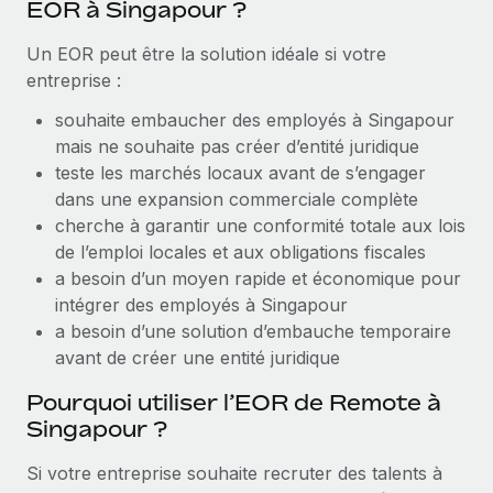
EOR à Singapour ?
Création d’entité
Explorer le blog
Établissez des entités rapidement et en toute
Un EOR peut être la solution idéale si votre
conformité
entreprise :
BLOG
Mobilité et déménagement international
souhaite embaucher des employés à Singapour
Organisez facilement le déménagement de vos
mais ne souhaite pas créer d’entité juridique
Mises à jour des produits de Remote :
employés
teste les marchés locaux avant de s’engager
Intégrations Gusto et Xero et Gestion des
freelances Plus
dans une expansion commerciale complète
Avantages sociaux
cherche à garantir une conformité totale aux lois
Remote a toujours pour mission d'aider les entreprises de
Gérez facilement les avantages sociaux
de l’emploi locales et aux obligations fiscales
toute taille à embaucher, gérer et payer...
a besoin d’un moyen rapide et économique pour
En savoir plus
intégrer des employés à Singapour
a besoin d’une solution d’embauche temporaire
avant de créer une entité juridique
Comment Phiture gère ses 55 employés
Pourquoi utiliser l’EOR de Remote à
répartis dans 19 pays grâce à Remote
Singapour ?
Phiture, un leader notable du conseil en matière de
croissance mobile internationale, encourage les...
Si votre entreprise souhaite recruter des talents à