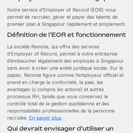
Événements
Intégrez les RH à l’international de manière flexible
Notre service d’Employer of Record (EOR) vous
Salle de presse
Devenir partenaire
permet de recruter, gérer et payer des talents de
SERVICES
Explorez avec nous vos opportunités de partenariat
premier plan à Singapour rapidement et simplement.
Données sur les salaires et les talents
Demandez aux experts
Définition de l’EOR et fonctionnement
Recevez des conseils d’experts sur les RH à
Remote Build
Bientôt disponible
Centre de ressources
l’international et la conformité
Conseil en intégrations et automatisations assistées par
La société Remote, qui offre des services
l’IA
Obtenir de l’aide
d’Employer of Record, permet à votre entreprise
Contrôles d’antécédents
d’embaucher légalement des employés à Singapour
Simplifiez vos processus de présélection des
Voir toutes les ressources
sans avoir à créer une entité juridique locale. Sur le
candidats
ÉTUDES DE CAS
papier, Remote figure comme l’employeur officiel et
prend en charge la conformité, la paie, les
Remote Watchtower
BLOG
avantages (y compris les actions) et autres
Gardez un temps d’avance sur les risques en
Paie multipays
processus RH, tandis que vous conservez le
matière de conformité
contrôle total de la gestion quotidienne et des
EOR et PEO
Gestion des appareils
responsabilités professionnelles de la personne
Gestion des freelances
Achetez et suivez vos équipements informatiques
recrutée.
En savoir plus
.
dans le monde entier
Qui devrait envisager d’utiliser un
Taxes