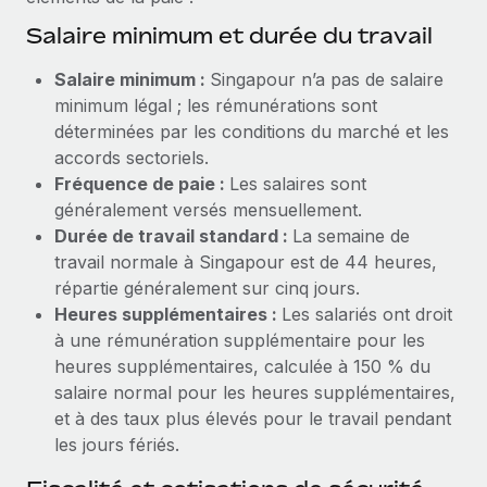
Création d’entité
Explorer le blog
Salaire minimum et durée du travail
Établissez des entités rapidement et en toute
conformité
Salaire minimum :
Singapour n’a pas de salaire
BLOG
minimum légal ; les rémunérations sont
Mobilité et déménagement international
déterminées par les conditions du marché et les
Organisez facilement le déménagement de vos
Mises à jour des produits de Remote :
accords sectoriels.
employés
Intégrations Gusto et Xero et Gestion des
Fréquence de paie :
Les salaires sont
freelances Plus
généralement versés mensuellement.
Avantages sociaux
Remote a toujours pour mission d'aider les entreprises de
Durée de travail standard :
La semaine de
Gérez facilement les avantages sociaux
toute taille à embaucher, gérer et payer...
travail normale à Singapour est de 44 heures,
répartie généralement sur cinq jours.
En savoir plus
Heures supplémentaires :
Les salariés ont droit
à une rémunération supplémentaire pour les
heures supplémentaires, calculée à 150 % du
Comment Phiture gère ses 55 employés
salaire normal pour les heures supplémentaires,
répartis dans 19 pays grâce à Remote
et à des taux plus élevés pour le travail pendant
Phiture, un leader notable du conseil en matière de
les jours fériés.
croissance mobile internationale, encourage les...