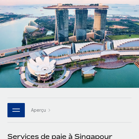
Gestion des freelances
Comparer Remote
pays
Connexion
Intégrez et gérez vos freelances partout dans le monde
Nederlands
Examinez notre service par rapport aux autres
Calculateur de paiement des freelances
PEO
Français
Découvrez les devises disponibles et les vitesses de
Sous-traitez les opérations complexes liées à l’emploi
CROISSANCE
paiement pour vos freelances internationaux
Deutsch
Start-ups
Des solutions agiles et internationales pour les RH et la
INFRASTRUCTURE
APPRENDRE AVEC REMOTE
Español
paie des entreprises en pleine croissance
Intégration Remote
Recherche et guides
Intégrez vos RH aux flux de travail en toute simplicité
Entreprises intermédiaires
Italiano
Études de cas
Développez vos équipes avec des solutions RH sur
Plateforme
mesure
Português (Portugal)
Des fonctions RH clés intégrées pour votre équipe
Glossaire RH
Entreprise
Connecter
Nouveau
日本語
Checklists et modèles
Les RH à l’international pour les grandes entreprises
Connectez n'importe quel outil d’IA à Remote grâce à
Aperçu
Descriptions de postes
한국어
notre MCP
TRAVAILLONS ENSEMBLE
Webinaires
Intégrations
中文（简体）
Services de paie à Singapour
Partenaires stratégiques de la tech
Rationalisez vos processus avec des outils essentiels