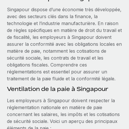
Événements
Intégrez les RH à l’international de manière flexible
Singapour dispose d’une économie très développée,
Salle de presse
Devenir partenaire
avec des secteurs clés dans la finance, la
SERVICES
Explorez avec nous vos opportunités de partenariat
technologie et l’industrie manufacturière. En raison
Données sur les salaires et les talents
Demandez aux experts
de règles spécifiques en matière de droit du travail et
Recevez des conseils d’experts sur les RH à
Remote Build
Bientôt disponible
de fiscalité, les employeurs à Singapour doivent
Centre de ressources
l’international et la conformité
Conseil en intégrations et automatisations assistées par
assurer la conformité avec les obligations locales en
l’IA
Obtenir de l’aide
matière de paie, notamment les cotisations de
Contrôles d’antécédents
sécurité sociale, les contrats de travail et les
Simplifiez vos processus de présélection des
Voir toutes les ressources
obligations fiscales. Comprendre ces
candidats
ÉTUDES DE CAS
réglementations est essentiel pour assurer un
traitement de la paie fluide et la conformité légale.
Remote Watchtower
BLOG
Gardez un temps d’avance sur les risques en
Ventilation de la paie à Singapour
Paie multipays
matière de conformité
Les employeurs à Singapour doivent respecter la
EOR et PEO
Gestion des appareils
réglementation nationale en matière de paie
Gestion des freelances
Achetez et suivez vos équipements informatiques
concernant les salaires, les impôts et les cotisations
dans le monde entier
de sécurité sociale. Voici un aperçu des principaux
Taxes
éléments de la paie :