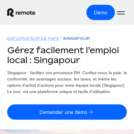
Démo
Accueil
EXPLORATEUR DE PAYS
SINGAPOUR
Les produits
Gérez facilement l’emploi
local : Singapour
Solutions
EMPLOI À L’INTERNATIONAL
Paie multipays
Singapour : facilitez vos processus RH.
Confiez-nous la paie, la
Ressources
COUVERTURE MONDIALE
Gérez la paie facilement et en toute conformité
conformité, les avantages sociaux, les taxes, et même les
Explorateur de pays
options d’achat d’actions pour votre équipe locale (Singapour).
Tarification
OUTILS & CALCULATEURS
Employer of record
Le tout, via une plateforme unique et facile d’utilisation.
Toutes les informations sur l’emploi à l’international,
Développez-vous à l’international sans frais liés aux
Outil de calcul du risque de requalification de
pays par pays
entités
contrat
Demander une démo
Explorateur des États-Unis (par État)
Évaluez le risque de requalification de contrat par pays
Français
Pilotage 360 des freelances
Simplifiez l’embauche à travers les différents États des
Sollicitez vos freelances en toute conformité part
Calculateur du coût des employés
États-Unis
English
Calculez le coût total des employés dans n’importe quel