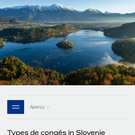
Gestion des freelances
Comparer Remote
pays
Connexion
Intégrez et gérez vos freelances partout dans le monde
Nederlands
Examinez notre service par rapport aux autres
Calculateur de paiement des freelances
PEO
Français
Découvrez les devises disponibles et les vitesses de
Sous-traitez les opérations complexes liées à l’emploi
CROISSANCE
paiement pour vos freelances internationaux
Deutsch
Start-ups
Des solutions agiles et internationales pour les RH et la
INFRASTRUCTURE
APPRENDRE AVEC REMOTE
Español
paie des entreprises en pleine croissance
Intégration Remote
Recherche et guides
Intégrez vos RH aux flux de travail en toute simplicité
Entreprises intermédiaires
Italiano
Études de cas
Développez vos équipes avec des solutions RH sur
Plateforme
mesure
Português (Portugal)
Des fonctions RH clés intégrées pour votre équipe
Glossaire RH
Entreprise
Connecter
Nouveau
日本語
Checklists et modèles
Les RH à l’international pour les grandes entreprises
Connectez n'importe quel outil d’IA à Remote grâce à
Aperçu
Descriptions de postes
한국어
notre MCP
TRAVAILLONS ENSEMBLE
Webinaires
Intégrations
中文（简体）
Types de congés in Slovenie
Partenaires stratégiques de la tech
Rationalisez vos processus avec des outils essentiels