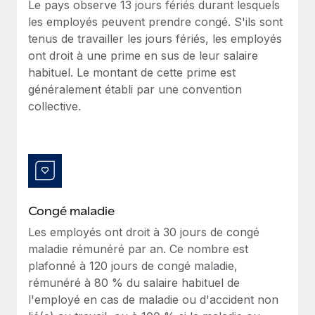
Le pays observe 13 jours fériés durant lesquels
Création d’entité
Explorer le blog
les employés peuvent prendre congé. S'ils sont
Établissez des entités rapidement et en toute
tenus de travailler les jours fériés, les employés
conformité
ont droit à une prime en sus de leur salaire
BLOG
habituel. Le montant de cette prime est
Mobilité et déménagement international
généralement établi par une convention
Organisez facilement le déménagement de vos
Mises à jour des produits de Remote :
collective.
employés
Intégrations Gusto et Xero et Gestion des
freelances Plus
Avantages sociaux
Remote a toujours pour mission d'aider les entreprises de
Gérez facilement les avantages sociaux
toute taille à embaucher, gérer et payer...
En savoir plus
Congé maladie
Les employés ont droit à 30 jours de congé
Comment Phiture gère ses 55 employés
maladie rémunéré par an. Ce nombre est
répartis dans 19 pays grâce à Remote
plafonné à 120 jours de congé maladie,
Phiture, un leader notable du conseil en matière de
rémunéré à 80 % du salaire habituel de
croissance mobile internationale, encourage les...
l'employé en cas de maladie ou d'accident non