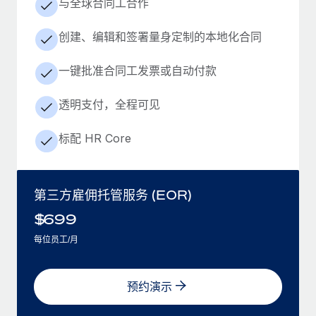
与全球合同工合作
创建、编辑和签署量身定制的本地化合同
一键批准合同工发票或自动付款
透明支付，全程可见
标配 HR Core
第三方雇佣托管服务 (EOR)
$
699
每位员工/月
预约演示