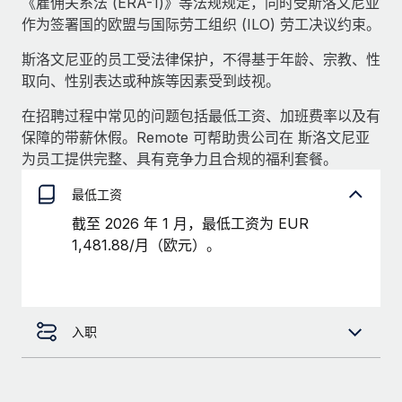
《雇佣关系法 (ERA-1)》等法规规定，同时受斯洛文尼亚
服务
薪金与人才洞察
Remote Build
即将推出
作为签署国的欧盟与国际劳工组织 (ILO) 劳工决议约束。
咨询专家
集成与人工智能自动化咨询
洞察中心
斯洛文尼亚的员工受法律保护，不得基于年龄、宗教、性
获得全球人力资源与合规方面的专家帮助
取向、性别表达或种族等因素受到歧视。
获得支持
背景调查
案例研究
在招聘过程中常见的问题包括最低工资、加班费率以及有
简化候选人筛选流程
查看全部资源
保障的带薪休假。Remote 可帮助贵公司在 斯洛文尼亚
为员工提供完整、具有竞争力且合规的福利套餐。
合规守望台
防范合规风险
博客
最低工资
截至 2026 年 1 月，最低工资为 EUR
设备管理
Why owned entities are key to maintaining
1,481.88/月（欧元）。
EOR compliance
在全球范围内配置和跟踪 IT 设备
As the global workforce continues to expand in response
实体设立
to the demands of today’s labor market, the...
快速建立合规实体
了解更多
入职
人员调配与搬迁
轻松搬迁员工
What a Workday global payroll implementation