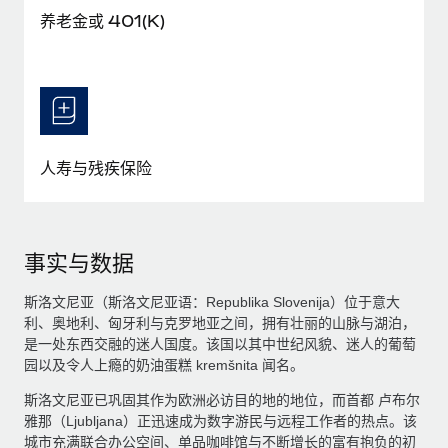
养老金或 401(K)
人寿与残疾保险
事实与数据
斯洛文尼亚（斯洛文尼亚语：Republika Slovenija）位于意大
利、奥地利、匈牙利与克罗地亚之间，拥有壮丽的山脉与湖泊，
是一处东西交融的迷人国度。该国以其中世纪风貌、迷人的葡萄
园以及令人上瘾的奶油蛋糕 kremšnita 闻名。
斯洛文尼亚已巩固其作为欧洲必访目的地的地位，而首都 卢布尔
雅那（Ljubljana）正迅速成为数字游民与远程工作者的热点。该
城市充满联合办公空间、单品咖啡馆与不断增长的富有抱负的初