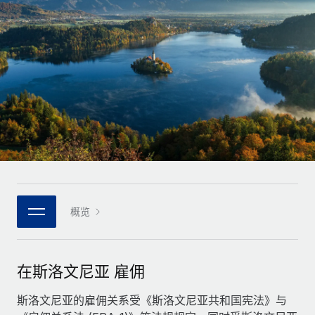
全球合同工入职与管理
合同工薪酬结算计算器
登录
Nederlands
探索全球合同工的结算货币选项与结算速度
PEO
成长阶段
外包复杂雇佣任务
Français
初创企业
通过 REMOTE 学习
为成长型企业量身打造的全球敏捷型人力资源与薪资解决方案
Deutsch
研究与指引
基础设施
中型市场
Remote Embedded
案例研究
通过定制化人力资源解决方案扩展团队
Español
将人力资源无缝融入工作流程
人力资源术语表
企业
Italiano
平台
面向大型企业的全球化人力资源服务
核对表和模板
团队的内置核心人力资源功能
Português (Portugal)
职位描述库
连接
概览
新的
与我们携手合作
日本語
使用我们的 MCP 将任何人工智能工具与 Remote 平台相连
战略技术合作伙伴
网络研讨会
集成
灵活地将全球人力资源嵌入您的平台
한국어
在斯洛文尼亚 雇佣
活动
借助核心业务工具简化流程
成为合作伙伴
中文（简体）
新闻室
斯洛文尼亚的雇佣关系受《斯洛文尼亚共和国宪法》与
与我们共探合作机遇