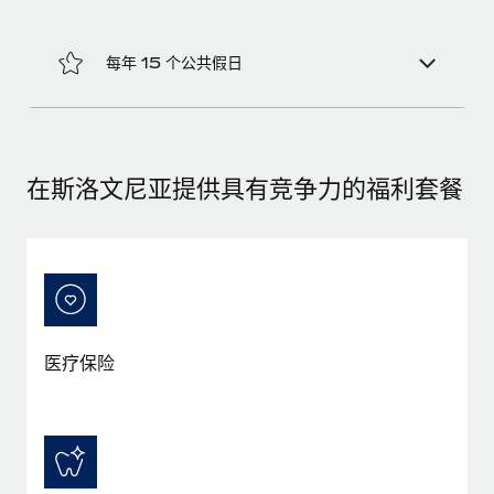
福利
actually looks like
轻松管理员工福利
Most teams hear "payroll implementation" and picture a
每年 15 个公共假日
six-month project with a dedicated team....
了解更多
在斯洛文尼亚提供具有竞争力的福利套餐
医疗保险