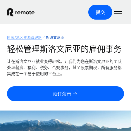
提交
首页
国家/地区资源管理器
斯洛文尼亚
产品
轻松管理斯洛文尼亚的雇佣事务
解决方案
全球招聘
让在斯洛文尼亚就业变得轻松。让我们为您在斯洛文尼亚的团队
处理薪资、福利、税务、合规事务，甚至股票期权，所有服务都
全球薪资管理
资源
集成在一个易于使用的平台上。
覆盖全球
轻松运行合规薪资
国家/地区资源管理器
定价
工具与计算器
第三方雇佣托管服务
按国家/地区查找全球雇佣支持
预订演示
零实体成本实现全球扩张
误分类风险计算工具
美国各州浏览器
按国家/地区检查员工误分类风险
第三方合同工托管服务
简化美国各州的招聘
中文（简体）
全球合规聘用合同工
员工成本计算器
Remote 无惧对比
计算任何国家的员工总成本
合同工管理
English
了解我们的竞争优势