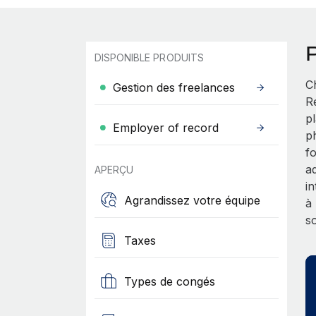
DISPONIBLE PRODUITS
C
Gestion des freelances
R
p
Employer of record
p
f
a
APERÇU
i
Agrandissez votre équipe
à
s
Taxes
Types de congés