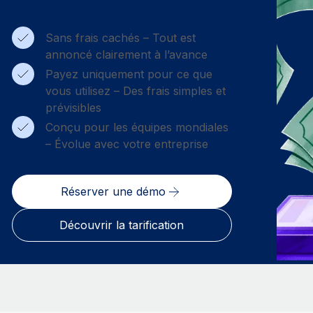
Sans frais cachés – Tout est
annoncé clairement à l’avance
Payez uniquement pour ce que
vous utilisez – Des frais simples et
prévisibles
Conçu pour les équipes mondiales
– Évolue avec votre entreprise
Réserver une démo
Découvrir la tarification