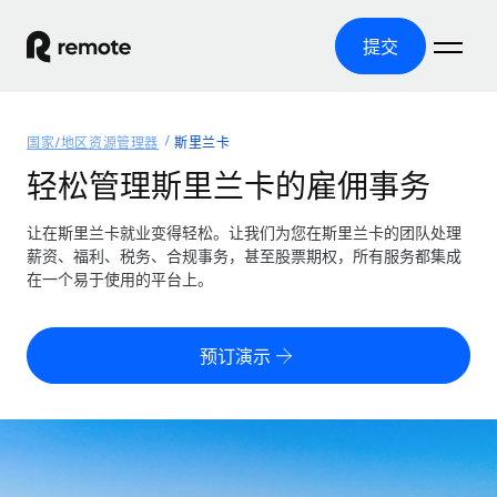
提交
首页
国家/地区资源管理器
斯里兰卡
产品
轻松管理斯里兰卡的雇佣事务
解决方案
全球招聘
让在斯里兰卡就业变得轻松。让我们为您在斯里兰卡的团队处理
薪资、福利、税务、合规事务，甚至股票期权，所有服务都集成
全球薪资管理
资源
在一个易于使用的平台上。
覆盖全球
轻松运行合规薪资
国家/地区资源管理器
定价
工具与计算器
第三方雇佣托管服务
按国家/地区查找全球雇佣支持
预订演示
零实体成本实现全球扩张
误分类风险计算工具
美国各州浏览器
按国家/地区检查员工误分类风险
第三方合同工托管服务
简化美国各州的招聘
中文（简体）
全球合规聘用合同工
员工成本计算器
Remote 无惧对比
计算任何国家的员工总成本
合同工管理
English
了解我们的竞争优势