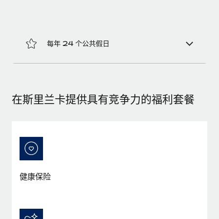
福利
actually looks like
轻松管理员工福利
了解更多
Most teams hear "payroll implementation" and picture a
six-month project with a dedicated team....
每年 24 个公共假日
了解更多
在斯里兰卡提供具有竞争力的福利套餐
健康保险