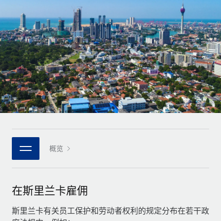
全球合同工入职与管理
合同工薪酬结算计算器
登录
Nederlands
探索全球合同工的结算货币选项与结算速度
PEO
成长阶段
外包复杂雇佣任务
Français
初创企业
通过 REMOTE 学习
为成长型企业量身打造的全球敏捷型人力资源与薪资解决方案
Deutsch
研究与指引
基础设施
中型市场
Remote Embedded
案例研究
通过定制化人力资源解决方案扩展团队
Español
将人力资源无缝融入工作流程
人力资源术语表
企业
Italiano
平台
面向大型企业的全球化人力资源服务
核对表和模板
团队的内置核心人力资源功能
Português (Portugal)
职位描述库
连接
概览
新的
与我们携手合作
日本語
使用我们的 MCP 将任何人工智能工具与 Remote 平台相连
战略技术合作伙伴
网络研讨会
集成
灵活地将全球人力资源嵌入您的平台
한국어
在斯里兰卡雇佣
活动
借助核心业务工具简化流程
成为合作伙伴
中文（简体）
新闻室
斯里兰卡有关员工保护和劳动者权利的规定分布在若干政
与我们共探合作机遇