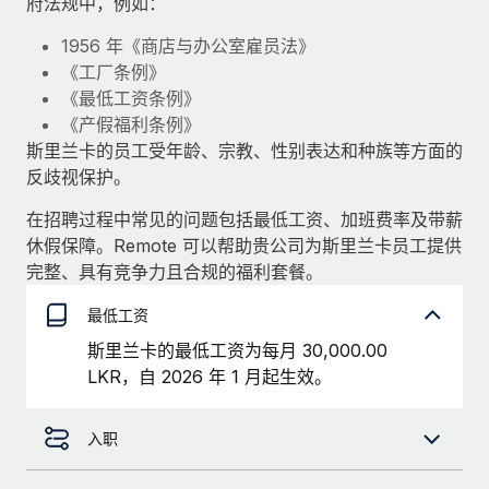
府法规中，例如：
服务
薪金与人才洞察
Remote Build
即将推出
1956 年《商店与办公室雇员法》
咨询专家
集成与人工智能自动化咨询
洞察中心
《工厂条例》
获得全球人力资源与合规方面的专家帮助
《最低工资条例》
获得支持
背景调查
《产假福利条例》
案例研究
斯里兰卡的员工受年龄、宗教、性别表达和种族等方面的
简化候选人筛选流程
查看全部资源
Cultivating a Thriving Remote-First Culture in
反歧视保护。
Partnership with Remote
合规守望台
在招聘过程中常见的问题包括最低工资、加班费率及带薪
防范合规风险
博客
At a glance Discover the evolution of TheyDo, a pioneering
休假保障。Remote 可以帮助贵公司为斯里兰卡员工提供
journey management platform that has...
完整、具有竞争力且合规的福利套餐。
设备管理
Why owned entities are key to maintaining
EOR compliance
在全球范围内配置和跟踪 IT 设备
了解更多
最低工资
As the global workforce continues to expand in response
实体设立
斯里兰卡的最低工资为每月 30,000.00
to the demands of today’s labor market, the...
快速建立合规实体
LKR，自 2026 年 1 月起生效。
Reverse Tech's strategic partnership with
Remote for contractor management and
了解更多
人员调配与搬迁
payroll
入职
轻松搬迁员工
Reverse Tech at a glance Health and wellness startup,
What a Workday global payroll implementation
Reverse Tech, partnered with Remote to manage...