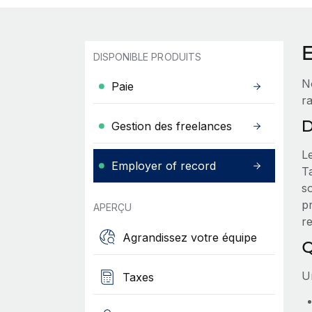
DISPONIBLE PRODUITS
N
Paie
r
D
Gestion des freelances
L
Employer of record
Ta
so
p
APERÇU
re
Agrandissez votre équipe
Q
Un
Taxes