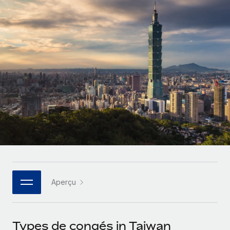
Gestion des freelances
Comparer Remote
pays
Connexion
Intégrez et gérez vos freelances partout dans le monde
Nederlands
Examinez notre service par rapport aux autres
Calculateur de paiement des freelances
PEO
Français
Découvrez les devises disponibles et les vitesses de
Sous-traitez les opérations complexes liées à l’emploi
CROISSANCE
paiement pour vos freelances internationaux
Deutsch
Start-ups
Des solutions agiles et internationales pour les RH et la
INFRASTRUCTURE
APPRENDRE AVEC REMOTE
Español
paie des entreprises en pleine croissance
Intégration Remote
Recherche et guides
Intégrez vos RH aux flux de travail en toute simplicité
Entreprises intermédiaires
Italiano
Études de cas
Développez vos équipes avec des solutions RH sur
Plateforme
mesure
Português (Portugal)
Des fonctions RH clés intégrées pour votre équipe
Glossaire RH
Entreprise
Connecter
Nouveau
日本語
Checklists et modèles
Les RH à l’international pour les grandes entreprises
Connectez n'importe quel outil d’IA à Remote grâce à
Aperçu
Descriptions de postes
한국어
notre MCP
TRAVAILLONS ENSEMBLE
Webinaires
Intégrations
中文（简体）
Types de congés in Taiwan
Partenaires stratégiques de la tech
Rationalisez vos processus avec des outils essentiels