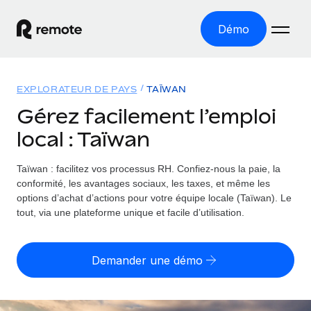
Démo
Accueil
EXPLORATEUR DE PAYS
TAÏWAN
Les produits
Gérez facilement l’emploi
local : Taïwan
Solutions
EMPLOI À L’INTERNATIONAL
Paie multipays
Taïwan : facilitez vos processus RH.
Confiez-nous la paie, la
Ressources
COUVERTURE MONDIALE
Gérez la paie facilement et en toute conformité
conformité, les avantages sociaux, les taxes, et même les
Explorateur de pays
options d’achat d’actions pour votre équipe locale (Taïwan). Le
Tarification
OUTILS & CALCULATEURS
Employer of record
tout, via une plateforme unique et facile d’utilisation.
Toutes les informations sur l’emploi à l’international,
Développez-vous à l’international sans frais liés aux
Outil de calcul du risque de requalification de
pays par pays
entités
contrat
Demander une démo
Explorateur des États-Unis (par État)
Évaluez le risque de requalification de contrat par pays
Français
Pilotage 360 des freelances
Simplifiez l’embauche à travers les différents États des
Sollicitez vos freelances en toute conformité part
Calculateur du coût des employés
États-Unis
English
Calculez le coût total des employés dans n’importe quel