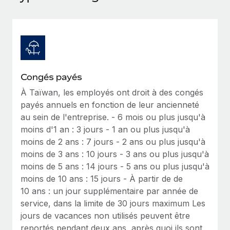
Événements
Intégrez les RH à l’international de manière flexible
Salle de presse
Devenir partenaire
SERVICES
Explorez avec nous vos opportunités de partenariat
Données sur les salaires et les talents
Demandez aux experts
Recevez des conseils d’experts sur les RH à
Remote Build
Bientôt disponible
Centre de ressources
l’international et la conformité
Conseil en intégrations et automatisations assistées par
Congés payés
l’IA
Obtenir de l’aide
À Taïwan, les employés ont droit à des congés
Contrôles d’antécédents
payés annuels en fonction de leur ancienneté
Simplifiez vos processus de présélection des
Voir toutes les ressources
au sein de l'entreprise. - 6 mois ou plus jusqu'à
candidats
ÉTUDES DE CAS
moins d'1 an : 3 jours - 1 an ou plus jusqu'à
moins de 2 ans : 7 jours - 2 ans ou plus jusqu'à
Remote Watchtower
BLOG
moins de 3 ans : 10 jours - 3 ans ou plus jusqu'à
Gardez un temps d’avance sur les risques en
Paie multipays
moins de 5 ans : 14 jours - 5 ans ou plus jusqu'à
matière de conformité
moins de 10 ans : 15 jours - À partir de de
EOR et PEO
Gestion des appareils
10 ans : un jour supplémentaire par année de
Gestion des freelances
Achetez et suivez vos équipements informatiques
service, dans la limite de 30 jours maximum Les
dans le monde entier
jours de vacances non utilisés peuvent être
Taxes
reportés pendant deux ans, après quoi ils sont