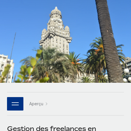
Gestion des freelances
Comparer Remote
pays
Connexion
Intégrez et gérez vos freelances partout dans le monde
Nederlands
Examinez notre service par rapport aux autres
Calculateur de paiement des freelances
PEO
Français
Découvrez les devises disponibles et les vitesses de
Sous-traitez les opérations complexes liées à l’emploi
CROISSANCE
paiement pour vos freelances internationaux
Deutsch
Start-ups
Des solutions agiles et internationales pour les RH et la
INFRASTRUCTURE
APPRENDRE AVEC REMOTE
Español
paie des entreprises en pleine croissance
Intégration Remote
Recherche et guides
Intégrez vos RH aux flux de travail en toute simplicité
Entreprises intermédiaires
Italiano
Études de cas
Développez vos équipes avec des solutions RH sur
Plateforme
mesure
Português (Portugal)
Des fonctions RH clés intégrées pour votre équipe
Glossaire RH
Entreprise
Connecter
Nouveau
日本語
Checklists et modèles
Les RH à l’international pour les grandes entreprises
Connectez n'importe quel outil d’IA à Remote grâce à
Aperçu
Descriptions de postes
한국어
notre MCP
TRAVAILLONS ENSEMBLE
Webinaires
Intégrations
中文（简体）
Gestion des freelances en
Partenaires stratégiques de la tech
Rationalisez vos processus avec des outils essentiels