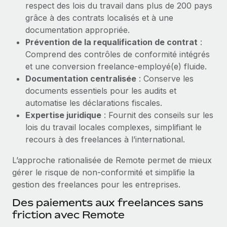
respect des lois du travail dans plus de 200 pays
Création d’entité
Explorer le blog
grâce à des contrats localisés et à une
Établissez des entités rapidement et en toute
documentation appropriée.
conformité
Prévention de la requalification de contrat
:
BLOG
Mobilité et déménagement international
Comprend des contrôles de conformité intégrés
Organisez facilement le déménagement de vos
et une conversion freelance‑employé(e) fluide.
Mises à jour des produits de Remote :
employés
Documentation centralisée
: Conserve les
Intégrations Gusto et Xero et Gestion des
freelances Plus
documents essentiels pour les audits et
Avantages sociaux
automatise les déclarations fiscales.
Remote a toujours pour mission d'aider les entreprises de
Gérez facilement les avantages sociaux
Expertise juridique
: Fournit des conseils sur les
toute taille à embaucher, gérer et payer...
lois du travail locales complexes, simplifiant le
En savoir plus
recours à des freelances à l’international.
L’approche rationalisée de Remote permet de mieux
gérer le risque de non‑conformité et simplifie la
Comment Phiture gère ses 55 employés
gestion des freelances pour les entreprises.
répartis dans 19 pays grâce à Remote
Des paiements aux freelances sans
Phiture, un leader notable du conseil en matière de
friction avec Remote
croissance mobile internationale, encourage les...