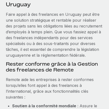
Événements
Uruguay
Intégrez les RH à l’international de manière flexible
Salle de presse
Devenir partenaire
Faire appel à des freelances en Uruguay peut être
SERVICES
Explorez avec nous vos opportunités de partenariat
une solution stratégique et rentable pour réaliser
Données sur les salaires et les talents
Demandez aux experts
des projets sans les obligations liées au recrutement
Recevez des conseils d’experts sur les RH à
Remote Build
Bientôt disponible
d’employés à temps plein. Que vous fassiez appel à
Centre de ressources
l’international et la conformité
Conseil en intégrations et automatisations assistées par
des freelances indépendants pour des services
l’IA
Obtenir de l’aide
spécialisés ou à des sous-traitants pour diverses
Contrôles d’antécédents
tâches, il est essentiel de comprendre la législation
Simplifiez vos processus de présélection des
Voir toutes les ressources
uruguayenne et la réglementation fédérale.
candidats
ÉTUDES DE CAS
Rester conforme grâce à la Gestion
Remote Watchtower
BLOG
des freelances de Remote
Gardez un temps d’avance sur les risques en
Paie multipays
matière de conformité
Remote aide les entreprises à rester conformes
lorsqu’elles font appel à des freelances à
EOR et PEO
Gestion des appareils
l’international, grâce aux fonctionnalités clés
Gestion des freelances
Achetez et suivez vos équipements informatiques
suivantes :
dans le monde entier
Taxes
Soutien à la conformité mondiale
: Assure le