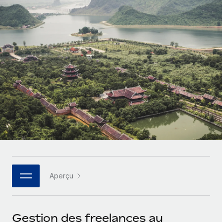
Gestion des freelances
Comparer Remote
pays
Connexion
Intégrez et gérez vos freelances partout dans le monde
Nederlands
Examinez notre service par rapport aux autres
Calculateur de paiement des freelances
PEO
Français
Découvrez les devises disponibles et les vitesses de
Sous-traitez les opérations complexes liées à l’emploi
CROISSANCE
paiement pour vos freelances internationaux
Deutsch
Start-ups
Des solutions agiles et internationales pour les RH et la
INFRASTRUCTURE
APPRENDRE AVEC REMOTE
Español
paie des entreprises en pleine croissance
Intégration Remote
Recherche et guides
Intégrez vos RH aux flux de travail en toute simplicité
Entreprises intermédiaires
Italiano
Études de cas
Développez vos équipes avec des solutions RH sur
Plateforme
mesure
Português (Portugal)
Des fonctions RH clés intégrées pour votre équipe
Glossaire RH
Entreprise
Connecter
Nouveau
日本語
Checklists et modèles
Les RH à l’international pour les grandes entreprises
Connectez n'importe quel outil d’IA à Remote grâce à
Aperçu
Descriptions de postes
한국어
notre MCP
TRAVAILLONS ENSEMBLE
Webinaires
Intégrations
中文（简体）
Gestion des freelances au
Partenaires stratégiques de la tech
Rationalisez vos processus avec des outils essentiels