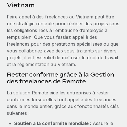
Événements
Vietnam
Intégrez les RH à l’international de manière flexible
Salle de presse
Devenir partenaire
Faire appel à des freelances au Vietnam peut être
SERVICES
Explorez avec nous vos opportunités de partenariat
une stratégie rentable pour réaliser des projets sans
Données sur les salaires et les talents
Demandez aux experts
les obligations liées à l’embauche d’employés à
Recevez des conseils d’experts sur les RH à
Remote Build
Bientôt disponible
temps plein. Que vous fassiez appel à des
Centre de ressources
l’international et la conformité
Conseil en intégrations et automatisations assistées par
freelances pour des prestations spécialisées ou que
l’IA
Obtenir de l’aide
vous collaboriez avec des sous‑traitants sur divers
Contrôles d’antécédents
projets, il est essentiel de maîtriser le droit du travail
Simplifiez vos processus de présélection des
Voir toutes les ressources
et la réglementation au Vietnam.
candidats
ÉTUDES DE CAS
Rester conforme grâce à la Gestion
Remote Watchtower
BLOG
Comment Weaviate, l'as de l'IA, a développé
des freelances de Remote
ses effectifs de 120 % avec Remote
Gardez un temps d’avance sur les risques en
Paie multipays
matière de conformité
La solution Remote aide les entreprises à rester
Weaviate en bref Weaviate crée des infrastructures open
conformes lorsqu’elles font appel à des freelances
EOR et PEO
source et AI-first. Sa mission est...
Gestion des appareils
dans le monde entier, grâce aux fonctionnalités clés
Gestion des freelances
Achetez et suivez vos équipements informatiques
En savoir plus
suivantes :
dans le monde entier
Taxes
Soutien à la conformité mondiale :
Assure le