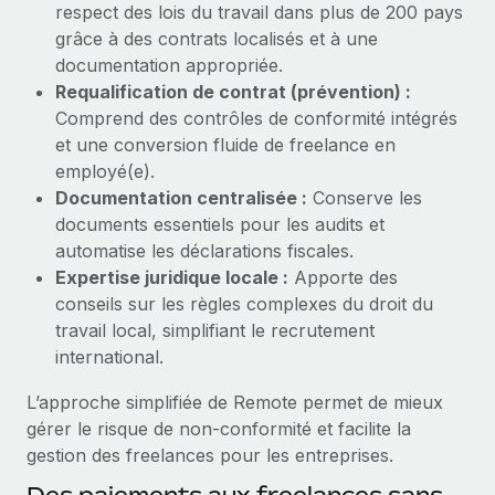
respect des lois du travail dans plus de 200 pays
Création d’entité
Intégration Remote x BambooHR : du local à
Explorer le blog
grâce à des contrats localisés et à une
Établissez des entités rapidement et en toute
l’international, le recrutement sans changer de
plateforme
documentation appropriée.
conformité
Requalification de contrat (prévention) :
Impact Les clients BambooHR peuvent désormais
BLOG
Mobilité et déménagement international
Comprend des contrôles de conformité intégrés
embaucher et gérer les employés internationaux...
Organisez facilement le déménagement de vos
et une conversion fluide de freelance en
Mises à jour des produits de Remote :
En savoir plus
employés
employé(e).
Intégrations Gusto et Xero et Gestion des
freelances Plus
Documentation centralisée :
Conserve les
Avantages sociaux
documents essentiels pour les audits et
Remote a toujours pour mission d'aider les entreprises de
Gérez facilement les avantages sociaux
automatise les déclarations fiscales.
toute taille à embaucher, gérer et payer...
Expertise juridique locale :
Apporte des
En savoir plus
conseils sur les règles complexes du droit du
travail local, simplifiant le recrutement
international.
Comment Phiture gère ses 55 employés
L’approche simplifiée de Remote permet de mieux
répartis dans 19 pays grâce à Remote
gérer le risque de non‑conformité et facilite la
Phiture, un leader notable du conseil en matière de
gestion des freelances pour les entreprises.
croissance mobile internationale, encourage les...
Des paiements aux freelances sans