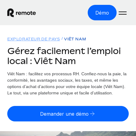
Démo
Accueil
EXPLORATEUR DE PAYS
VIÊT NAM
Les produits
Gérez facilement l’emploi
local : Viêt Nam
Solutions
EMPLOI À L’INTERNATIONAL
Paie multipays
Viêt Nam : facilitez vos processus RH.
Confiez-nous la paie, la
Ressources
COUVERTURE MONDIALE
Gérez la paie facilement et en toute conformité
conformité, les avantages sociaux, les taxes, et même les
Explorateur de pays
options d’achat d’actions pour votre équipe locale (Viêt Nam).
Tarification
OUTILS & CALCULATEURS
Employer of record
Le tout, via une plateforme unique et facile d’utilisation.
Toutes les informations sur l’emploi à l’international,
Développez-vous à l’international sans frais liés aux
Outil de calcul du risque de requalification de
pays par pays
entités
contrat
Demander une démo
Explorateur des États-Unis (par État)
Évaluez le risque de requalification de contrat par pays
Français
Pilotage 360 des freelances
Simplifiez l’embauche à travers les différents États des
Sollicitez vos freelances en toute conformité part
Calculateur du coût des employés
États-Unis
English
Calculez le coût total des employés dans n’importe quel