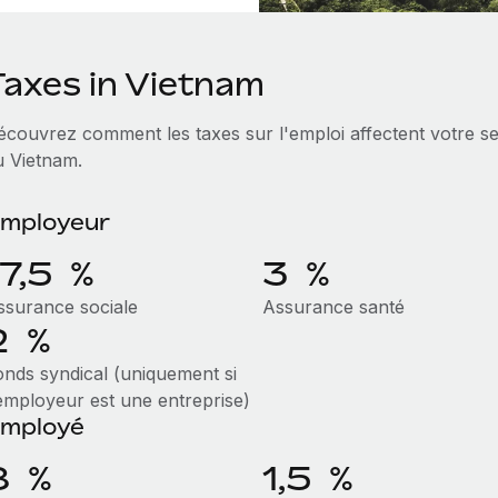
Taxes in Vietnam
écouvrez comment les taxes sur l'emploi affectent votre ser
u Vietnam.
mployeur
17,5 %
3 %
ssurance sociale
Assurance santé
2 %
onds syndical (uniquement si
'employeur est une entreprise)
mployé
8 %
1,5 %