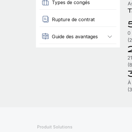
Types de congés
A
T
Rupture de contrat
0
Guide des avantages
(
2
(
À
(
Produit Solutions