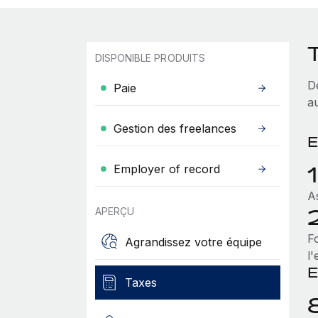
DISPONIBLE PRODUITS
D
Paie
a
Gestion des freelances
E
Employer of record
A
APERÇU
F
Agrandissez votre équipe
l
E
Taxes