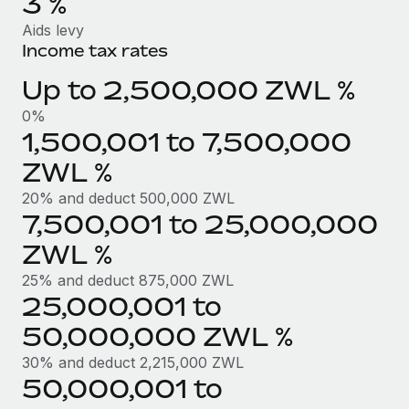
3 %
Création d’entité
Intégration Remote x BambooHR : du local à
Explorer le blog
Aids levy
Établissez des entités rapidement et en toute
l’international, le recrutement sans changer de
Income tax rates
plateforme
conformité
Impact Les clients BambooHR peuvent désormais
Up to 2,500,000 ZWL %
BLOG
Mobilité et déménagement international
embaucher et gérer les employés internationaux...
0%
Organisez facilement le déménagement de vos
Mises à jour des produits de Remote :
1,500,001 to 7,500,000
En savoir plus
employés
Intégrations Gusto et Xero et Gestion des
freelances Plus
ZWL %
Avantages sociaux
Remote a toujours pour mission d'aider les entreprises de
20% and deduct 500,000 ZWL
Gérez facilement les avantages sociaux
toute taille à embaucher, gérer et payer...
7,500,001 to 25,000,000
ZWL %
En savoir plus
25% and deduct 875,000 ZWL
25,000,001 to
Comment Phiture gère ses 55 employés
50,000,000 ZWL %
répartis dans 19 pays grâce à Remote
30% and deduct 2,215,000 ZWL
Phiture, un leader notable du conseil en matière de
50,000,001 to
croissance mobile internationale, encourage les...