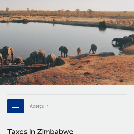
Gestion des freelances
Comparer Remote
pays
Connexion
Intégrez et gérez vos freelances partout dans le monde
Nederlands
Examinez notre service par rapport aux autres
Calculateur de paiement des freelances
PEO
Français
Découvrez les devises disponibles et les vitesses de
Sous-traitez les opérations complexes liées à l’emploi
CROISSANCE
paiement pour vos freelances internationaux
Deutsch
Start-ups
Des solutions agiles et internationales pour les RH et la
INFRASTRUCTURE
APPRENDRE AVEC REMOTE
Español
paie des entreprises en pleine croissance
Intégration Remote
Recherche et guides
Intégrez vos RH aux flux de travail en toute simplicité
Entreprises intermédiaires
Italiano
Études de cas
Développez vos équipes avec des solutions RH sur
Plateforme
mesure
Português (Portugal)
Des fonctions RH clés intégrées pour votre équipe
Glossaire RH
Entreprise
Connecter
Nouveau
日本語
Checklists et modèles
Les RH à l’international pour les grandes entreprises
Connectez n'importe quel outil d’IA à Remote grâce à
Aperçu
Descriptions de postes
한국어
notre MCP
TRAVAILLONS ENSEMBLE
Webinaires
Intégrations
中文（简体）
Taxes in Zimbabwe
Partenaires stratégiques de la tech
Rationalisez vos processus avec des outils essentiels