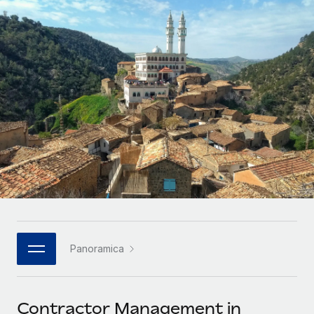
SERVICES
Partner tecnologici strategici
Français
Chiedi a un esperto
Integra l'HR globale nella tua piattaforma in modo
Affidati agli esperti per la gestione HR e la
flessibile
Deutsch
compliance globale
Español
CASE STUDIES
Italiano
Cultivating a Thriving Remote-First Culture in
Partnership with Remote
Português (Portugal)
At a glance Discover the evolution of TheyDo, a pioneering
journey management platform that has...
日本語
Maggiori informazioni
한국어
Panoramica
Reverse Tech's strategic partnership with
中文（简体）
Remote for contractor management and
payroll
Contractor Management in
Reverse Tech at a glance Health and wellness startup,