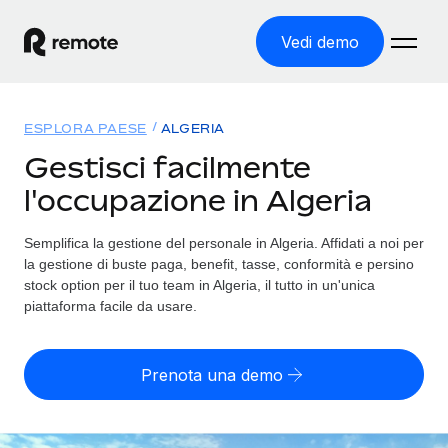
Vedi demo
Home
ESPLORA PAESE
ALGERIA
Prodotti
Gestisci facilmente
l'occupazione in Algeria
Soluzioni
ASSUMI NEL MONDO
Global Payroll
Semplifica la gestione del personale in Algeria. Affidati a noi per
Tariffe
COPERTURA GLOBALE
Gestisci il payroll a norma, in tutta semplicità
la gestione di buste paga, benefit, tasse, conformità e persino
Ricerca paesi
stock option per il tuo team in Algeria, il tutto in un'unica
Employer of Record
piattaforma facile da usare.
Trova i servizi di supporto all’impiego per ogni Paese
Espanditi con zero costi di entità locale
Italiano
Confronta Remote
Contractor Management
Prenota una demo
Scopri come ci confrontiamo con gli altri
English
Recluta e gestisci collaboratori a livello globale
Login
Nederlands
DIVENTA NOSTRO PARTNER