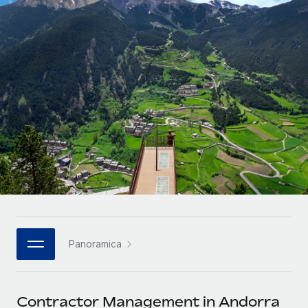
SERVICES
Partner tecnologici strategici
Français
Chiedi a un esperto
Integra l'HR globale nella tua piattaforma in modo
Affidati agli esperti per la gestione HR e la
flessibile
Deutsch
compliance globale
Español
CASE STUDIES
Italiano
Português (Portugal)
日本語
한국어
Panoramica
中文（简体）
Contractor Management in Andorra