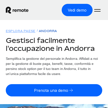
Vedi demo
Home
ESPLORA PAESE
ANDORRA
Prodotti
Gestisci facilmente
l'occupazione in Andorra
Soluzioni
ASSUMI NEL MONDO
Global Payroll
Semplifica la gestione del personale in Andorra. Affidati a noi
Tariffe
COPERTURA GLOBALE
Gestisci il payroll a norma, in tutta semplicità
per la gestione di buste paga, benefit, tasse, conformità e
Ricerca paesi
persino stock option per il tuo team in Andorra, il tutto in
Employer of Record
un'unica piattaforma facile da usare.
Trova i servizi di supporto all’impiego per ogni Paese
Espanditi con zero costi di entità locale
Italiano
Confronta Remote
Contractor Management
Prenota una demo
Scopri come ci confrontiamo con gli altri
English
Recluta e gestisci collaboratori a livello globale
Login
Nederlands
DIVENTA NOSTRO PARTNER