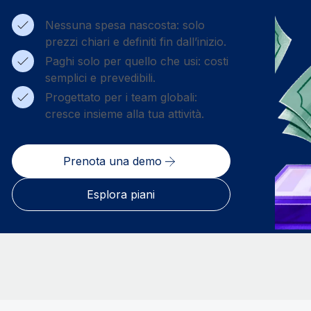
Nessuna spesa nascosta: solo
prezzi chiari e definiti fin dall’inizio.
Paghi solo per quello che usi: costi
semplici e prevedibili.
Progettato per i team globali:
cresce insieme alla tua attività.
Prenota una demo
Esplora piani