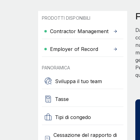
P
PRODOTTI DISPONIBILI
D
Contractor Management
co
nu
Employer of Record
me
ge
Pe
PANORAMICA
q
Sviluppa il tuo team
Tasse
Tipi di congedo
Cessazione del rapporto di