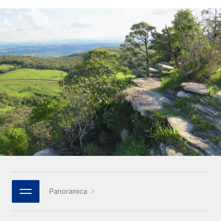
SERVICES
Partner tecnologici strategici
Français
Chiedi a un esperto
Integra l'HR globale nella tua piattaforma in modo
Affidati agli esperti per la gestione HR e la
flessibile
Deutsch
compliance globale
Español
CASE STUDIES
Italiano
Português (Portugal)
日本語
한국어
中文（简体）
Panoramica