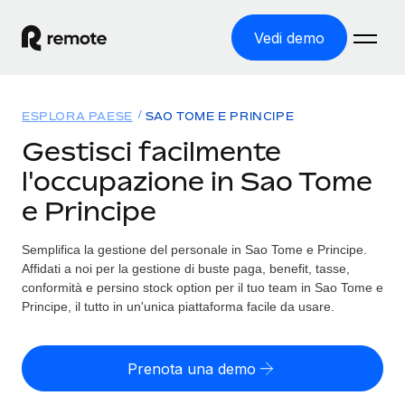
Vedi demo
Home
ESPLORA PAESE
SAO TOME E PRINCIPE
Prodotti
Gestisci facilmente
l'occupazione in Sao Tome
Soluzioni
ASSUMI NEL MONDO
e Principe
Global Payroll
Tariffe
COPERTURA GLOBALE
Gestisci il payroll a norma, in tutta semplicità
Semplifica la gestione del personale in Sao Tome e Principe.
Ricerca paesi
Affidati a noi per la gestione di buste paga, benefit, tasse,
Employer of Record
Trova i servizi di supporto all’impiego per ogni Paese
conformità e persino stock option per il tuo team in Sao Tome e
Espanditi con zero costi di entità locale
Italiano
Principe, il tutto in un'unica piattaforma facile da usare.
Confronta Remote
Contractor Management
Scopri come ci confrontiamo con gli altri
English
Recluta e gestisci collaboratori a livello globale
Prenota una demo
Login
Nederlands
DIVENTA NOSTRO PARTNER