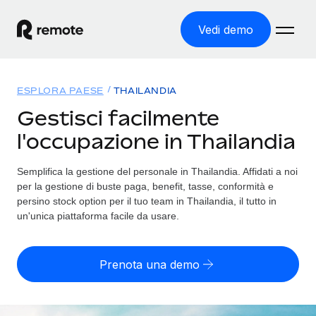
Vedi demo
Home
ESPLORA PAESE
THAILANDIA
Prodotti
Gestisci facilmente
l'occupazione in Thailandia
Soluzioni
ASSUMI NEL MONDO
Global Payroll
Semplifica la gestione del personale in Thailandia. Affidati a noi
Tariffe
COPERTURA GLOBALE
Gestisci il payroll a norma, in tutta semplicità
per la gestione di buste paga, benefit, tasse, conformità e
Ricerca paesi
persino stock option per il tuo team in Thailandia, il tutto in
Employer of Record
un'unica piattaforma facile da usare.
Trova i servizi di supporto all’impiego per ogni Paese
Espanditi con zero costi di entità locale
Italiano
Confronta Remote
Contractor Management
Prenota una demo
Scopri come ci confrontiamo con gli altri
English
Recluta e gestisci collaboratori a livello globale
Login
Nederlands
DIVENTA NOSTRO PARTNER