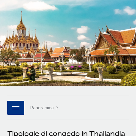
SERVICES
Partner tecnologici strategici
Français
Chiedi a un esperto
Integra l'HR globale nella tua piattaforma in modo
Affidati agli esperti per la gestione HR e la
flessibile
Deutsch
compliance globale
Español
CASE STUDIES
Italiano
Português (Portugal)
日本語
한국어
Panoramica
中文（简体）
Tipologie di congedo in Thailandia