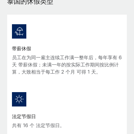
泰国的休假类型
当社とのパートナーシップの可能性を検討する
サービス
給与・人材情報
Remote Build
近日リリース予定
専門家に相談
統合とAI自動化に関するコンサルティング
情報センター
グローバル人事・コンプライアンスの専門サポート
サポートを依頼する
バックグラウンドチェック
活用事例
带薪休假
候補者の選考プロセスをシンプルに
すべてのリソースを表示する
Reverse Tech、契約社員管理と給与処理でRemote
员工在为同一雇主连续工作满一整年后，每年享有 6
と戦略的提携
Compliance Watchtower
天 带薪休假；未满一年的按实际工作期间按比例计
コンプライアンスリスクを先回りして対応
ブログ
Reverse Techの概要 健康とウェルネスのスタートアップである
算，大致相当于每工作 2 个月 可得 1 天。
Reverse...
グローバル給与処理
デバイス管理
ITデバイスを世界規模で提供・管理
詳細を見る
EORおよびPEO
法人設立
契約社員管理
法令順守した法人をスピーディに設立
AIのパイオニアであるWeaviateは、Remoteを使
税務
法定节假日
い、どのようにしてワークフォースを120%に増やした
移住・転勤
のか
共有 16 个 法定节假日。
ブログを読む
従業員の異動をスムーズに
Weaviateの概要...