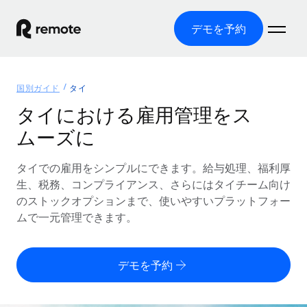
デモを予約
ホーム
国別ガイド
タイ
製品
タイにおける雇用管理をス
ムーズに
ソリューション
グローバル雇用
グローバル給与処理
タイでの雇用をシンプルにできます。給与処理、福利厚
リソース
各国の制度に対応
コンプライアンス対応の給与処理を手軽に
生、税務、コンプライアンス、さらにはタイチーム向け
国別ガイド
のストックオプションまで、使いやすいプラットフォー
価格
ツールと計算ツール
Employer of Record（EOR）
/国別のグローバル雇用支援を検索する
ムで一元管理できます。
グローバル展開をコストをかけずに実現
誤分類リスク判定ツール
米国州エクスプローラー
国別に従業員の誤分類リスクを確認する
Contractor of Record
米国の各州において採用プロセスを簡素化する
日本語
デモを予約
世界中の契約社員と法令を遵守して契約
従業員コスト計算ツール
Remoteを他社と比較
各国の総従業員コストを計算する
契約社員管理
English
他社と比較した、当社の強みを確認する