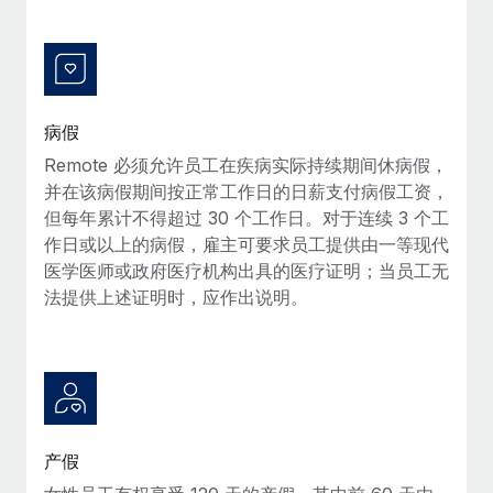
福利厚生
詳細を見る
ブログ
従業員の福利厚生を簡単に管理
Remoteの製品アップデート：GustoとXeroの統合お
よびContractor Management Plus（契約社員管理
病假
プラス）
Remote 必须允许员工在疾病实际持续期间休病假，
Remoteの使命は、世界のどこにいても、あらゆる規模の企業が
并在该病假期间按正常工作日的日薪支付病假工资，
業務に最適な人材を採用し、管理し、給与を支給できるようにす
但每年累计不得超过 30 个工作日。对于连续 3 个工
ることです。この数週間で、新しい統合、機能、改良点をリリー
作日或以上的病假，雇主可要求员工提供由一等现代
スしました。...
医学医师或政府医疗机构出具的医疗证明；当员工无
法提供上述证明时，应作出说明。
詳細を見る
給与詐欺：種類、事例、ビジネスを守る方法
給与, 賃金は詐欺の特に魅力的な標的です。多額の資金がシステ
ム間で頻繁に移動しているためです。このため、自社のビジネス
产假
を保護することは極めて重要です。...