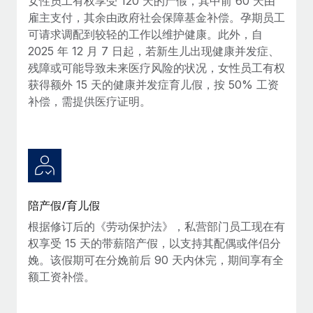
女性员工有权享受 120 天的产假，其中前 60 天由
詳細を見る
雇主支付，其余由政府社会保障基金补偿。孕期员工
可请求调配到较轻的工作以维护健康。此外，自
2025 年 12 月 7 日起，若新生儿出现健康并发症、
残障或可能导致未来医疗风险的状况，女性员工有权
获得额外 15 天的健康并发症育儿假，按 50% 工资
补偿，需提供医疗证明。
陪产假/育儿假
根据修订后的《劳动保护法》，私营部门员工现在有
权享受 15 天的带薪陪产假，以支持其配偶或伴侣分
娩。该假期可在分娩前后 90 天内休完，期间享有全
额工资补偿。