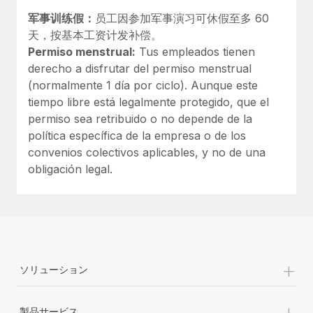
军事训练假：
员工因参加军事演习可休假至多 60
天，按基本工资计发补偿。
Permiso menstrual:
Tus empleados tienen
derecho a disfrutar del permiso menstrual
(normalmente 1 día por ciclo). Aunque este
tiempo libre está legalmente protegido, que el
permiso sea retribuido o no depende de la
política específica de la empresa o de los
convenios colectivos aplicables, y no de una
obligación legal.
+
ソリューション
+
製品サービス