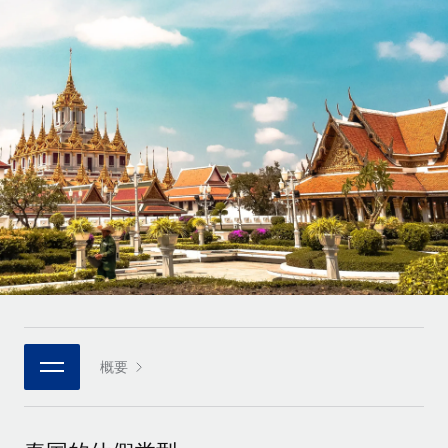
世界中の契約社員をオンボーディングし、管理
契約社員の報酬計算ツール
ログイン
Nederlands
グローバルな契約社員向けに、通貨オプションと支払スピー
PEO
成長の段階
ドを確認する
複雑な雇用関連業務を外部委託
Français
スタートアップ
成長中の企業向けのアジャイルなグローバルHR・給与処理ソ
REMOTEで学習
Deutsch
リューション
インフラ
リサーチおよびガイド
Remote統合
ミッドマーケット
Español
人事機能をワークフローにシームレスに統合する
活用事例
カスタマイズされた人事ソリューションでチームを拡大する
Italiano
プラットフォーム
HR用語集
企業
チームのための人事の基本機能を内蔵
大企業向けのグローバルHR
Português (Portugal)
チェックリストおよびテンプレート
接続
新しい
職務内容ライブラリ
日本語
当社のMCPを使用して、あらゆるAIツールをRemoteに接続
パートナーに登録
戦略的テクノロジーパートナー
ウェビナー
統合
概要
한국어
グローバルな人事機能を柔軟に自社プラットフォームへ統合
基本的なビジネスツールを活用して業務プロセスを効率化す
イベント
る
中文（简体）
パートナーとして登録
ニュースルーム