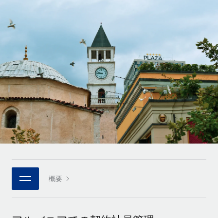
世界中の契約社員をオンボーディングし、管理
契約社員の報酬計算ツール
ログイン
Nederlands
グローバルな契約社員向けに、通貨オプションと支払スピー
PEO
成長の段階
ドを確認する
複雑な雇用関連業務を外部委託
Français
スタートアップ
成長中の企業向けのアジャイルなグローバルHR・給与処理ソ
REMOTEで学習
Deutsch
リューション
インフラ
リサーチおよびガイド
Remote統合
ミッドマーケット
Español
人事機能をワークフローにシームレスに統合する
活用事例
カスタマイズされた人事ソリューションでチームを拡大する
Italiano
プラットフォーム
HR用語集
企業
チームのための人事の基本機能を内蔵
大企業向けのグローバルHR
Português (Portugal)
チェックリストおよびテンプレート
接続
新しい
職務内容ライブラリ
日本語
当社のMCPを使用して、あらゆるAIツールをRemoteに接続
パートナーに登録
戦略的テクノロジーパートナー
ウェビナー
統合
概要
한국어
グローバルな人事機能を柔軟に自社プラットフォームへ統合
基本的なビジネスツールを活用して業務プロセスを効率化す
イベント
る
中文（简体）
パートナーとして登録
ニュースルーム