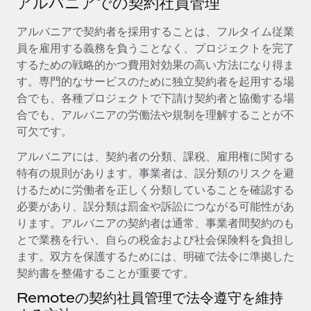
アルバニアでの契約社員管理
当社とのパートナーシップの可能性を検討する
サービス
給与・人材情報
アルバニアで契約者を採用することは、フルタイム従業
Remote Build
近日リリース予定
員を雇用する義務を負うことなく、プロジェクトを完了
専門家に相談
統合とAI自動化に関するコンサルティング
情報センター
するための戦略的かつ費用対効果の高い方法になり得ま
グローバル人事・コンプライアンスの専門サポート
す。専門的なサービスのために独立契約者を起用する場
サポートを依頼する
バックグラウンドチェック
活用事例
合でも、各種プロジェクトで下請け契約者と協働する場
候補者の選考プロセスをシンプルに
合でも、アルバニアの労働法や規制を理解することが不
すべてのリソースを表示する
Reverse Tech、契約社員管理と給与処理でRemote
可欠です。
と戦略的提携
Compliance Watchtower
アルバニアには、契約者の分類、課税、雇用権に関する
コンプライアンスリスクを先回りして対応
ブログ
Reverse Techの概要 健康とウェルネスのスタートアップである
特有の規則があります。事業者は、誤分類のリスクを避
Reverse...
グローバル給与処理
けるために労働者を正しく分類していることを確認する
デバイス管理
必要があり、誤分類は罰金や訴訟につながる可能性があ
ITデバイスを世界規模で提供・管理
詳細を見る
EORおよびPEO
ります。アルバニアの契約者は通常、事業者間契約のも
法人設立
とで業務を行い、自らの税金および社会保険料を負担し
契約社員管理
法令順守した法人をスピーディに設立
ます。双方を保護するためには、明確で法令に準拠した
AIのパイオニアであるWeaviateは、Remoteを使
税務
い、どのようにしてワークフォースを120%に増やした
契約書を整備することが重要です。
移住・転勤
のか
Remoteの契約社員管理で法令遵守を維持
ブログを読む
従業員の異動をスムーズに
Weaviateの概要...