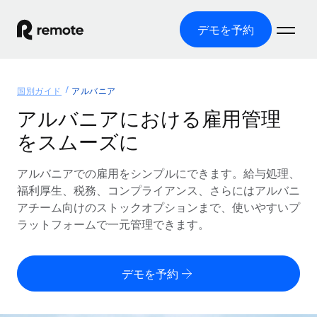
デモを予約
ホーム
国別ガイド
アルバニア
製品
アルバニアにおける雇用管理
をスムーズに
ソリューション
グローバル雇用
グローバル給与処理
アルバニアでの雇用をシンプルにできます。給与処理、
リソース
各国の制度に対応
コンプライアンス対応の給与処理を手軽に
福利厚生、税務、コンプライアンス、さらにはアルバニ
国別ガイド
アチーム向けのストックオプションまで、使いやすいプ
価格
ツールと計算ツール
Employer of Record（EOR）
/国別のグローバル雇用支援を検索する
ラットフォームで一元管理できます。
グローバル展開をコストをかけずに実現
誤分類リスク判定ツール
米国州エクスプローラー
国別に従業員の誤分類リスクを確認する
Contractor of Record
米国の各州において採用プロセスを簡素化する
日本語
デモを予約
世界中の契約社員と法令を遵守して契約
従業員コスト計算ツール
Remoteを他社と比較
各国の総従業員コストを計算する
契約社員管理
English
他社と比較した、当社の強みを確認する