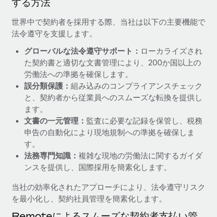
する方法
福利厚生
詳細を見る
世界中で契約者を採用する際、当社は以下の主要機能で
ブログ
従業員の福利厚生を簡単に管理
法令遵守を支援します。
Remoteの製品アップデート：GustoとXeroの統合お
グローバルな法令遵守サポート：
ローカライズされ
よびContractor Management Plus（契約社員管理
た契約書と適切な文書管理により、200か国以上の
プラス）
労働法への準拠を確保します。
Remoteの使命は、世界のどこにいても、あらゆる規模の企業が
誤分類保護：
組み込みのコンプライアンスチェック
業務に最適な人材を採用し、管理し、給与を支給できるようにす
と、契約者から従業員へのスムーズな転換を提供し
ることです。この数週間で、新しい統合、機能、改良点をリリー
ます。
スしました。...
文書の一元管理：
監査に必要な記録を保管し、税務
申告の自動化により現地規制への準拠を確保しま
詳細を見る
す。
法務専門知識：
複雑な現地の労働法に関するガイダ
ンスを提供し、国際採用を簡素化します。
給与詐欺：種類、事例、ビジネスを守る方法
給与, 賃金は詐欺の特に魅力的な標的です。多額の資金がシステ
当社の効率化されたアプローチにより、法令遵守リスク
ム間で頻繁に移動しているためです。このため、自社のビジネス
を最小化し、契約社員管理を簡素化します。
を保護することは極めて重要です。...
Remoteによるスムーズな契約者支払い管