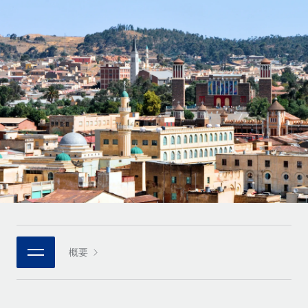
世界中の契約社員をオンボーディングし、管理
契約社員の報酬計算ツール
ログイン
Nederlands
グローバルな契約社員向けに、通貨オプションと支払スピー
PEO
成長の段階
ドを確認する
複雑な雇用関連業務を外部委託
Français
スタートアップ
成長中の企業向けのアジャイルなグローバルHR・給与処理ソ
REMOTEで学習
Deutsch
リューション
インフラ
リサーチおよびガイド
Remote統合
ミッドマーケット
Español
人事機能をワークフローにシームレスに統合する
活用事例
カスタマイズされた人事ソリューションでチームを拡大する
Italiano
プラットフォーム
HR用語集
企業
チームのための人事の基本機能を内蔵
大企業向けのグローバルHR
Português (Portugal)
チェックリストおよびテンプレート
接続
新しい
職務内容ライブラリ
日本語
当社のMCPを使用して、あらゆるAIツールをRemoteに接続
パートナーに登録
戦略的テクノロジーパートナー
ウェビナー
統合
概要
한국어
グローバルな人事機能を柔軟に自社プラットフォームへ統合
基本的なビジネスツールを活用して業務プロセスを効率化す
イベント
る
中文（简体）
パートナーとして登録
ニュースルーム