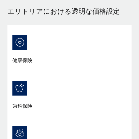
当社とのパートナーシップの可能性を検討する
エリトリアにおける透明な価格設定
サービス
給与・人材情報
Remote Build
近日リリース予定
専門家に相談
統合とAI自動化に関するコンサルティング
情報センター
グローバル人事・コンプライアンスの専門サポート
サポートを依頼する
バックグラウンドチェック
活用事例
候補者の選考プロセスをシンプルに
すべてのリソースを表示する
健康保険
Compliance Watchtower
コンプライアンスリスクを先回りして対応
ブログ
グローバル給与処理
デバイス管理
ITデバイスを世界規模で提供・管理
EORおよびPEO
歯科保険
法人設立
契約社員管理
法令順守した法人をスピーディに設立
税務
移住・転勤
ブログを読む
従業員の異動をスムーズに