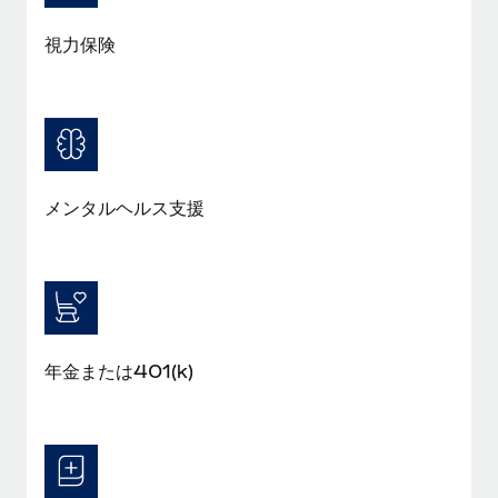
福利厚生
視力保険
ブログ
従業員の福利厚生を簡単に管理
Remoteの製品アップデート：GustoとXeroの統合お
よびContractor Management Plus（契約社員管理
プラス）
Remoteの使命は、世界のどこにいても、あらゆる規模の企業が
メンタルヘルス支援
業務に最適な人材を採用し、管理し、給与を支給できるようにす
ることです。この数週間で、新しい統合、機能、改良点をリリー
スしました。...
詳細を見る
年金または401(k)
給与詐欺：種類、事例、ビジネスを守る方法
給与, 賃金は詐欺の特に魅力的な標的です。多額の資金がシステ
ム間で頻繁に移動しているためです。このため、自社のビジネス
を保護することは極めて重要です。...