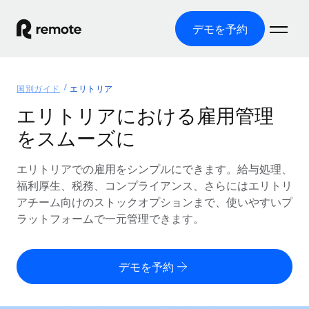
デモを予約
ホーム
国別ガイド
エリトリア
製品
エリトリアにおける雇用管理
をスムーズに
ソリューション
グローバル雇用
グローバル給与処理
エリトリアでの雇用をシンプルにできます。給与処理、
リソース
各国の制度に対応
コンプライアンス対応の給与処理を手軽に
福利厚生、税務、コンプライアンス、さらにはエリトリ
国別ガイド
アチーム向けのストックオプションまで、使いやすいプ
価格
ツールと計算ツール
Employer of Record（EOR）
/国別のグローバル雇用支援を検索する
ラットフォームで一元管理できます。
グローバル展開をコストをかけずに実現
誤分類リスク判定ツール
米国州エクスプローラー
国別に従業員の誤分類リスクを確認する
Contractor of Record
米国の各州において採用プロセスを簡素化する
日本語
デモを予約
世界中の契約社員と法令を遵守して契約
従業員コスト計算ツール
Remoteを他社と比較
各国の総従業員コストを計算する
契約社員管理
English
他社と比較した、当社の強みを確認する