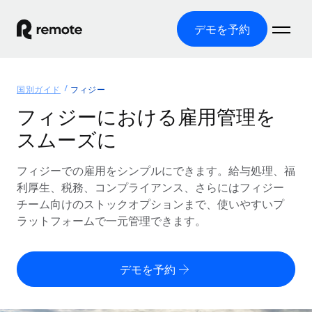
デモを予約
ホーム
国別ガイド
フィジー
製品
フィジーにおける雇用管理を
スムーズに
ソリューション
グローバル雇用
グローバル給与処理
フィジーでの雇用をシンプルにできます。給与処理、福
リソース
各国の制度に対応
コンプライアンス対応の給与処理を手軽に
利厚生、税務、コンプライアンス、さらにはフィジー
国別ガイド
チーム向けのストックオプションまで、使いやすいプ
価格
ツールと計算ツール
Employer of Record（EOR）
/国別のグローバル雇用支援を検索する
ラットフォームで一元管理できます。
グローバル展開をコストをかけずに実現
誤分類リスク判定ツール
米国州エクスプローラー
国別に従業員の誤分類リスクを確認する
Contractor of Record
米国の各州において採用プロセスを簡素化する
日本語
デモを予約
世界中の契約社員と法令を遵守して契約
従業員コスト計算ツール
Remoteを他社と比較
各国の総従業員コストを計算する
契約社員管理
English
他社と比較した、当社の強みを確認する