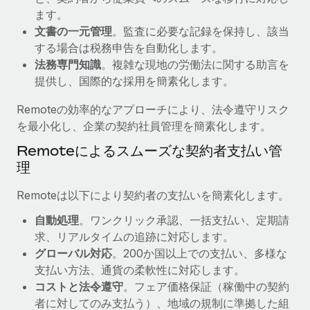
ます。
福利厚生
詳細を見る
文書の一元管理
。監査に必要な記録を保持し、該当
ブログ
従業員の福利厚生を簡単に管理
する場合は税務申告を自動化します。
Remoteの製品アップデート：GustoとXeroの統合お
法務専門知識
。複雑な現地の労働法に関する助言を
よびContractor Management Plus（契約社員管理
提供し、国際的な採用を簡素化します。
プラス）
Remoteの効率的なアプローチにより、法令遵守リスク
Remoteの使命は、世界のどこにいても、あらゆる規模の企業が
を最小化し、企業の契約社員管理を簡素化します。
業務に最適な人材を採用し、管理し、給与を支給できるようにす
ることです。この数週間で、新しい統合、機能、改良点をリリー
Remoteによるスムーズな契約者支払い管
スしました。...
理
詳細を見る
Remoteは以下により契約者の支払いを簡素化します。
自動処理
。ワンクリック承認、一括支払い、定期請
求、リアルタイムの追跡に対応します。
給与詐欺：種類、事例、ビジネスを守る方法
グローバル対応
。200か国以上での支払い、多様な
給与, 賃金は詐欺の特に魅力的な標的です。多額の資金がシステ
支払い方法、通貨の柔軟性に対応します。
ム間で頻繁に移動しているためです。このため、自社のビジネス
コストと法令遵守
。フェア価格保証（稼働中の契約
を保護することは極めて重要です。...
者に対してのみ支払う）、地域の規制に準拠した組