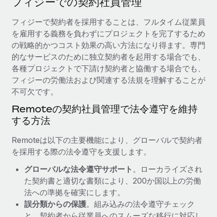
フィジーでの契約社員管理
当社とのパートナーシップの可能性を検討する
サービス
給与・人材情報
フィジーで契約者を採用することは、フルタイム従業員
Remote Build
近日リリース予定
を雇用する義務を負わずにプロジェクトを完了するため
専門家に相談
統合とAI自動化に関するコンサルティング
情報センター
の戦略的かつコスト効果の高い方法になり得ます。専門
グローバル人事・コンプライアンスの専門サポート
的なサービスのために独立契約者を起用する場合でも、
サポートを依頼する
バックグラウンドチェック
活用事例
各種プロジェクトで下請け契約者と協働する場合でも、
候補者の選考プロセスをシンプルに
フィジーの労働法および関連する法規を理解することが
すべてのリソースを表示する
Reverse Tech、契約社員管理と給与処理でRemote
不可欠です。
と戦略的提携
Compliance Watchtower
Remoteの契約社員管理で法令遵守を維持
コンプライアンスリスクを先回りして対応
ブログ
Reverse Techの概要 健康とウェルネスのスタートアップである
する方法
Reverse...
グローバル給与処理
デバイス管理
Remoteは以下の主要機能により、グローバルで契約者
ITデバイスを世界規模で提供・管理
詳細を見る
EORおよびPEO
を採用する際の法令遵守を支援します。
法人設立
契約社員管理
グローバルな法令遵守サポート
。ローカライズされ
法令順守した法人をスピーディに設立
AIのパイオニアであるWeaviateは、Remoteを使
た契約書と適切な書類により、200か国以上の労働
税務
い、どのようにしてワークフォースを120%に増やした
法への準拠を確実にします。
移住・転勤
のか
誤分類からの保護
。組み込みの法令遵守チェック
ブログを読む
従業員の異動をスムーズに
Weaviateの概要...
と、契約者から従業員へのスムーズな移行に対応し