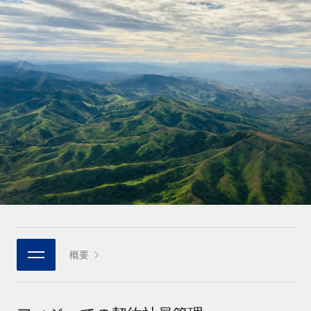
世界中の契約社員をオンボーディングし、管理
契約社員の報酬計算ツール
ログイン
Nederlands
グローバルな契約社員向けに、通貨オプションと支払スピー
PEO
成長の段階
ドを確認する
複雑な雇用関連業務を外部委託
Français
スタートアップ
成長中の企業向けのアジャイルなグローバルHR・給与処理ソ
REMOTEで学習
Deutsch
リューション
インフラ
リサーチおよびガイド
Remote統合
ミッドマーケット
Español
人事機能をワークフローにシームレスに統合する
活用事例
カスタマイズされた人事ソリューションでチームを拡大する
Italiano
プラットフォーム
HR用語集
企業
チームのための人事の基本機能を内蔵
大企業向けのグローバルHR
Português (Portugal)
チェックリストおよびテンプレート
接続
新しい
職務内容ライブラリ
日本語
当社のMCPを使用して、あらゆるAIツールをRemoteに接続
パートナーに登録
戦略的テクノロジーパートナー
ウェビナー
統合
概要
한국어
グローバルな人事機能を柔軟に自社プラットフォームへ統合
基本的なビジネスツールを活用して業務プロセスを効率化す
イベント
る
中文（简体）
パートナーとして登録
ニュースルーム