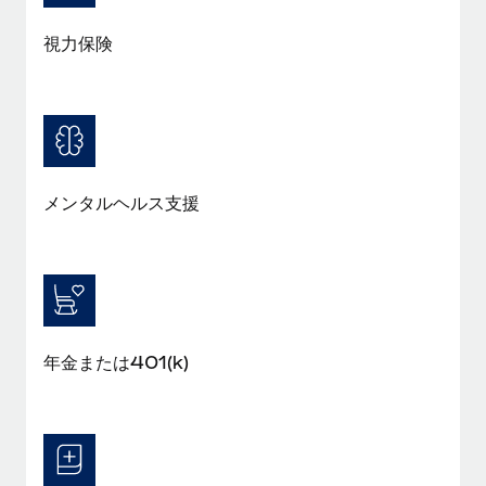
福利厚生
視力保険
ブログ
従業員の福利厚生を簡単に管理
Remoteの製品アップデート：GustoとXeroの統合お
よびContractor Management Plus（契約社員管理
プラス）
Remoteの使命は、世界のどこにいても、あらゆる規模の企業が
メンタルヘルス支援
業務に最適な人材を採用し、管理し、給与を支給できるようにす
ることです。この数週間で、新しい統合、機能、改良点をリリー
スしました。...
詳細を見る
年金または401(k)
給与詐欺：種類、事例、ビジネスを守る方法
給与, 賃金は詐欺の特に魅力的な標的です。多額の資金がシステ
ム間で頻繁に移動しているためです。このため、自社のビジネス
を保護することは極めて重要です。...