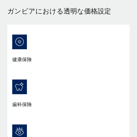
当社とのパートナーシップの可能性を検討する
ガンビアにおける透明な価格設定
サービス
給与・人材情報
Remote Build
近日リリース予定
専門家に相談
統合とAI自動化に関するコンサルティング
情報センター
グローバル人事・コンプライアンスの専門サポート
サポートを依頼する
バックグラウンドチェック
活用事例
候補者の選考プロセスをシンプルに
すべてのリソースを表示する
健康保険
Compliance Watchtower
コンプライアンスリスクを先回りして対応
ブログ
グローバル給与処理
デバイス管理
ITデバイスを世界規模で提供・管理
EORおよびPEO
歯科保険
法人設立
契約社員管理
法令順守した法人をスピーディに設立
税務
移住・転勤
ブログを読む
従業員の異動をスムーズに