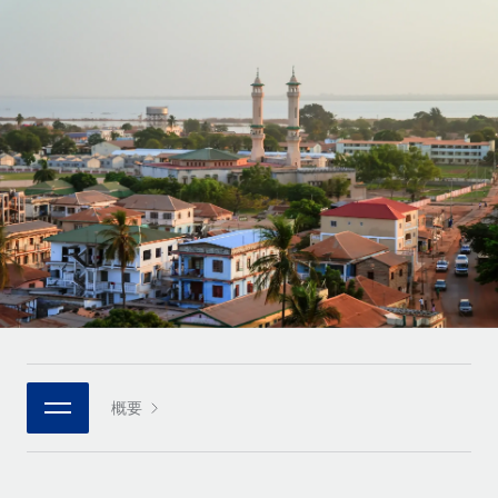
世界中の契約社員をオンボーディングし、管理
契約社員の報酬計算ツール
ログイン
Nederlands
グローバルな契約社員向けに、通貨オプションと支払スピー
PEO
成長の段階
ドを確認する
複雑な雇用関連業務を外部委託
Français
スタートアップ
成長中の企業向けのアジャイルなグローバルHR・給与処理ソ
REMOTEで学習
Deutsch
リューション
インフラ
リサーチおよびガイド
Remote統合
ミッドマーケット
Español
人事機能をワークフローにシームレスに統合する
活用事例
カスタマイズされた人事ソリューションでチームを拡大する
Italiano
プラットフォーム
HR用語集
企業
チームのための人事の基本機能を内蔵
大企業向けのグローバルHR
Português (Portugal)
チェックリストおよびテンプレート
接続
新しい
職務内容ライブラリ
日本語
当社のMCPを使用して、あらゆるAIツールをRemoteに接続
パートナーに登録
戦略的テクノロジーパートナー
ウェビナー
統合
概要
한국어
グローバルな人事機能を柔軟に自社プラットフォームへ統合
基本的なビジネスツールを活用して業務プロセスを効率化す
イベント
る
中文（简体）
パートナーとして登録
ニュースルーム