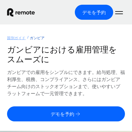
デモを予約
ホーム
国別ガイド
ガンビア
製品
ガンビアにおける雇用管理を
スムーズに
ソリューション
グローバル雇用
グローバル給与処理
ガンビアでの雇用をシンプルにできます。給与処理、福
リソース
各国の制度に対応
コンプライアンス対応の給与処理を手軽に
利厚生、税務、コンプライアンス、さらにはガンビア
国別ガイド
チーム向けのストックオプションまで、使いやすいプ
価格
ツールと計算ツール
Employer of Record（EOR）
/国別のグローバル雇用支援を検索する
ラットフォームで一元管理できます。
グローバル展開をコストをかけずに実現
誤分類リスク判定ツール
米国州エクスプローラー
国別に従業員の誤分類リスクを確認する
Contractor of Record
米国の各州において採用プロセスを簡素化する
日本語
デモを予約
世界中の契約社員と法令を遵守して契約
従業員コスト計算ツール
Remoteを他社と比較
各国の総従業員コストを計算する
契約社員管理
English
他社と比較した、当社の強みを確認する