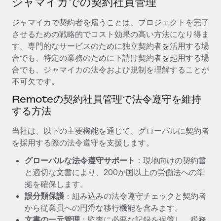
ジャマイカでの契約社員管理
当社とのパートナーシップの可能性を検討する
サービス
給与・人材情報
ジャマイカで契約者を雇うことは、プロジェクトを完了
Remote Build
近日リリース予定
させるための戦略的でコスト効果の高い方法になり得ま
専門家に相談
統合とAI自動化に関するコンサルティング
情報センター
す。専門的なサービスのために独立契約者を活用する場
グローバル人事・コンプライアンスの専門サポート
合でも、特定の業務のために下請け契約者を起用する場
サポートを依頼する
バックグラウンドチェック
活用事例
合でも、ジャマイカの法令および規制を理解することが
候補者の選考プロセスをシンプルに
不可欠です。
すべてのリソースを表示する
Reverse Tech、契約社員管理と給与処理でRemote
Remoteの契約社員管理で法令遵守を維持
と戦略的提携
Compliance Watchtower
する方法
コンプライアンスリスクを先回りして対応
ブログ
Reverse Techの概要 健康とウェルネスのスタートアップである
Reverse...
グローバル給与処理
当社は、以下の主要機能を通じて、グローバルに契約者
デバイス管理
を採用する際の法令遵守を支援します。
ITデバイスを世界規模で提供・管理
詳細を見る
EORおよびPEO
グローバルな法令遵守サポート
：現地向けの契約書
法人設立
契約社員管理
と適切な文書により、200か国以上の労働法への準
法令順守した法人をスピーディに設立
AIのパイオニアであるWeaviateは、Remoteを使
拠を確保します。
税務
い、どのようにしてワークフォースを120%に増やした
誤分類保護
：組み込みの法令遵守チェックと契約者
移住・転勤
のか
から従業員への円滑な移行機能を含みます。
ブログを読む
従業員の異動をスムーズに
Weaviateの概要...
文書の一元管理
：監査に必要な記録を保管し、税務