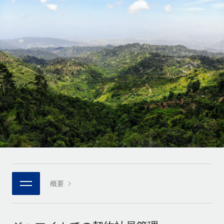
世界中の契約社員をオンボーディングし、管理
契約社員の報酬計算ツール
ログイン
Nederlands
グローバルな契約社員向けに、通貨オプションと支払スピー
PEO
成長の段階
ドを確認する
複雑な雇用関連業務を外部委託
Français
スタートアップ
成長中の企業向けのアジャイルなグローバルHR・給与処理ソ
REMOTEで学習
Deutsch
リューション
インフラ
リサーチおよびガイド
Remote統合
ミッドマーケット
Español
人事機能をワークフローにシームレスに統合する
活用事例
カスタマイズされた人事ソリューションでチームを拡大する
Italiano
プラットフォーム
HR用語集
企業
チームのための人事の基本機能を内蔵
大企業向けのグローバルHR
Português (Portugal)
チェックリストおよびテンプレート
接続
新しい
職務内容ライブラリ
日本語
当社のMCPを使用して、あらゆるAIツールをRemoteに接続
パートナーに登録
戦略的テクノロジーパートナー
ウェビナー
統合
概要
한국어
グローバルな人事機能を柔軟に自社プラットフォームへ統合
基本的なビジネスツールを活用して業務プロセスを効率化す
イベント
る
中文（简体）
パートナーとして登録
ニュースルーム