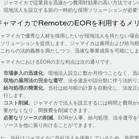
ジャマイカで従業員を迅速かつ費用対効果の高い方法でオン
現地法人を設立する前の一時的な採用ソリューションが必要
ジャマイカでRemoteのEORを利用するメ
ジャマイカで優秀な人材を採用したいが現地法人を持たない場合
なソリューションを提供します。ジャマイカは雇用および給与税
はこれらの法的義務を満たしつつ、迅速な事業成長を可能にし
ジャマイカにおけるEORの主な利点は次の通りです。
市場参入の迅速化
。現地法人設立に数か月待つことなく、迅
現地の雇用法の完全な遵守
。法令違反や誤分類に伴う法的リ
給与処理の簡素化
。当社は給与税の計算を自動化し、法改正
行します。
コスト削減
。ジャマイカで法人を設立するには時間と費用が
要がなくなり、間接費を削減できます。
必要なリソースの削減
。EORが人事、給与処理、法令遵守
ソースを他に振り向けることができます。
また、当社はジャマイカに自社法人を保有しているため、外部