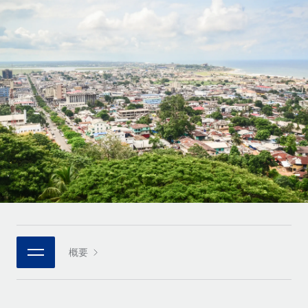
世界中の契約社員をオンボーディングし、管理
契約社員の報酬計算ツール
ログイン
Nederlands
グローバルな契約社員向けに、通貨オプションと支払スピー
PEO
成長の段階
ドを確認する
複雑な雇用関連業務を外部委託
Français
スタートアップ
成長中の企業向けのアジャイルなグローバルHR・給与処理ソ
REMOTEで学習
Deutsch
リューション
インフラ
リサーチおよびガイド
Remote統合
ミッドマーケット
Español
人事機能をワークフローにシームレスに統合する
活用事例
カスタマイズされた人事ソリューションでチームを拡大する
Italiano
プラットフォーム
HR用語集
企業
チームのための人事の基本機能を内蔵
大企業向けのグローバルHR
Português (Portugal)
チェックリストおよびテンプレート
接続
新しい
職務内容ライブラリ
日本語
当社のMCPを使用して、あらゆるAIツールをRemoteに接続
パートナーに登録
戦略的テクノロジーパートナー
ウェビナー
統合
概要
한국어
グローバルな人事機能を柔軟に自社プラットフォームへ統合
基本的なビジネスツールを活用して業務プロセスを効率化す
イベント
る
中文（简体）
パートナーとして登録
ニュースルーム