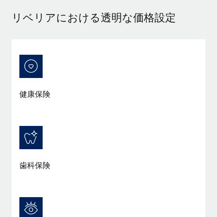
当社とのパートナーシップの可能性を検討する
リベリアにおける透明な価格設定
サービス
給与・人材情報
Remote Build
近日リリース予定
専門家に相談
統合とAI自動化に関するコンサルティング
情報センター
グローバル人事・コンプライアンスの専門サポート
サポートを依頼する
バックグラウンドチェック
活用事例
候補者の選考プロセスをシンプルに
すべてのリソースを表示する
健康保険
Compliance Watchtower
コンプライアンスリスクを先回りして対応
ブログ
グローバル給与処理
デバイス管理
ITデバイスを世界規模で提供・管理
EORおよびPEO
歯科保険
法人設立
契約社員管理
法令順守した法人をスピーディに設立
税務
移住・転勤
ブログを読む
従業員の異動をスムーズに