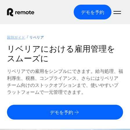
デモを予約
ホーム
国別ガイド
リベリア
製品
リベリアにおける雇用管理を
スムーズに
ソリューション
グローバル雇用
グローバル給与処理
リベリアでの雇用をシンプルにできます。給与処理、福
リソース
各国の制度に対応
コンプライアンス対応の給与処理を手軽に
利厚生、税務、コンプライアンス、さらにはリベリア
国別ガイド
チーム向けのストックオプションまで、使いやすいプ
価格
ツールと計算ツール
Employer of Record（EOR）
/国別のグローバル雇用支援を検索する
ラットフォームで一元管理できます。
グローバル展開をコストをかけずに実現
誤分類リスク判定ツール
米国州エクスプローラー
国別に従業員の誤分類リスクを確認する
Contractor of Record
米国の各州において採用プロセスを簡素化する
日本語
デモを予約
世界中の契約社員と法令を遵守して契約
従業員コスト計算ツール
Remoteを他社と比較
各国の総従業員コストを計算する
契約社員管理
English
他社と比較した、当社の強みを確認する