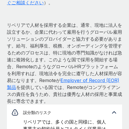
ぐご相談ください
）。
リベリアで人材を採用する企業は、通常、現地に法人を
設立するか、企業に代わって雇用を行うグローバル雇用
ソリューションのプロバイダーと協力する必要がありま
す。給与、福利厚生、税務、オンボーディングを管理す
るためのプロセスは、特に現地の専門知識がなければ急
速に複雑化します。このような国で採用を開始する場
合、RemoteのようなグローバルHRプラットフォーム
を利用すれば、現地法令を完全に遵守した人材採用が容
易になります。Remoteが
Employer of Record (EOR)
製品
を提供している国では、Remoteがコンプライアン
スの責任を負うため、貴社は優秀な人材の採用と事業成
長に専念できます。
誤分類のリスク
リベリアでは、多くの国と同様に、個人
事業主や契約社員とフルタイム従業員は