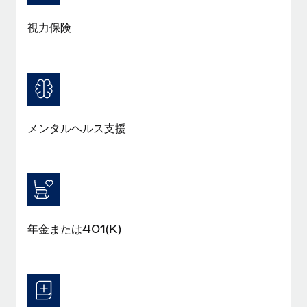
福利厚生
視力保険
ブログ
従業員の福利厚生を簡単に管理
Remoteの製品アップデート：GustoとXeroの統合お
よびContractor Management Plus（契約社員管理
プラス）
Remoteの使命は、世界のどこにいても、あらゆる規模の企業が
メンタルヘルス支援
業務に最適な人材を採用し、管理し、給与を支給できるようにす
ることです。この数週間で、新しい統合、機能、改良点をリリー
スしました。...
詳細を見る
年金または401(K)
給与詐欺：種類、事例、ビジネスを守る方法
給与, 賃金は詐欺の特に魅力的な標的です。多額の資金がシステ
ム間で頻繁に移動しているためです。このため、自社のビジネス
を保護することは極めて重要です。...