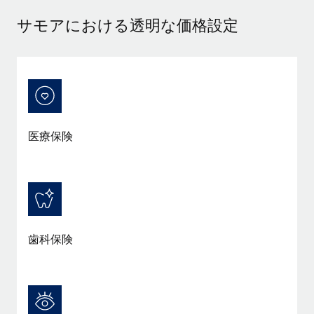
当社とのパートナーシップの可能性を検討する
サモアにおける透明な価格設定
サービス
給与・人材情報
Remote Build
近日リリース予定
専門家に相談
統合とAI自動化に関するコンサルティング
情報センター
グローバル人事・コンプライアンスの専門サポート
サポートを依頼する
バックグラウンドチェック
活用事例
候補者の選考プロセスをシンプルに
すべてのリソースを表示する
医療保険
Compliance Watchtower
コンプライアンスリスクを先回りして対応
ブログ
グローバル給与処理
デバイス管理
ITデバイスを世界規模で提供・管理
EORおよびPEO
歯科保険
法人設立
契約社員管理
法令順守した法人をスピーディに設立
税務
移住・転勤
ブログを読む
従業員の異動をスムーズに