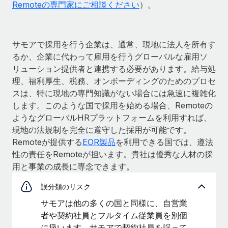
Remoteの専門家にご相談ください
）。
サモアで採用を行う企業は、通常、現地に法人を所有す
るか、企業に代わって雇用を行うグローバルな雇用ソ
リューション提供者と連携する必要があります。給与処
理、福利厚生、税務、オンボーディングのためのプロセ
スは、特に現地の専門知識がない場合には急速に複雑化
します。このような国で採用を始める場合、Remoteの
ようなグローバルHRプラットフォームを利用すれば、
現地の法規制を完全に遵守した採用が可能です。
Remoteが提供する
EOR製品
を利用できる国では、遵法
性の責任をRemoteが担います。貴社は優秀な人材の採
用と事業の成長に専念できます。
誤分類のリスク
サモアは他の多くの国と同様に、自営業
者や契約社員とフルタイム従業員を別個
に扱います。サモアで契約社員を誤って