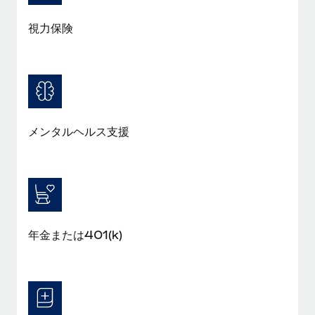
福利厚生
視力保険
ブログ
従業員の福利厚生を簡単に管理
Remoteの製品アップデート：GustoとXeroの統合お
よびContractor Management Plus（契約社員管理
プラス）
Remoteの使命は、世界のどこにいても、あらゆる規模の企業が
メンタルヘルス支援
業務に最適な人材を採用し、管理し、給与を支給できるようにす
ることです。この数週間で、新しい統合、機能、改良点をリリー
スしました。...
詳細を見る
年金または401(k)
給与詐欺：種類、事例、ビジネスを守る方法
給与, 賃金は詐欺の特に魅力的な標的です。多額の資金がシステ
ム間で頻繁に移動しているためです。このため、自社のビジネス
を保護することは極めて重要です。...