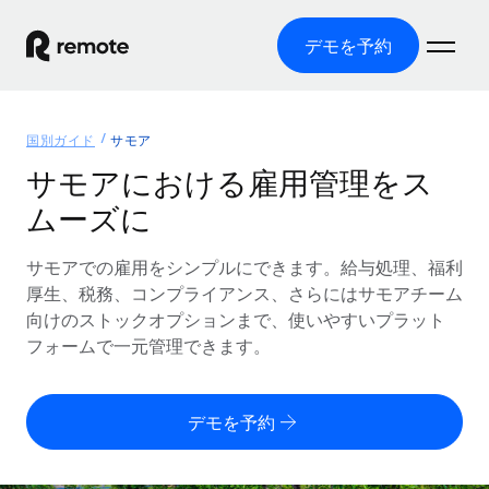
デモを予約
ホーム
国別ガイド
サモア
製品
サモアにおける雇用管理をス
ムーズに
ソリューション
グローバル雇用
グローバル給与処理
サモアでの雇用をシンプルにできます。給与処理、福利
リソース
各国の制度に対応
コンプライアンス対応の給与処理を手軽に
厚生、税務、コンプライアンス、さらにはサモアチーム
国別ガイド
向けのストックオプションまで、使いやすいプラット
価格
ツールと計算ツール
Employer of Record（EOR）
/国別のグローバル雇用支援を検索する
フォームで一元管理できます。
グローバル展開をコストをかけずに実現
誤分類リスク判定ツール
米国州エクスプローラー
国別に従業員の誤分類リスクを確認する
Contractor of Record
米国の各州において採用プロセスを簡素化する
日本語
デモを予約
世界中の契約社員と法令を遵守して契約
従業員コスト計算ツール
Remoteを他社と比較
各国の総従業員コストを計算する
契約社員管理
English
他社と比較した、当社の強みを確認する