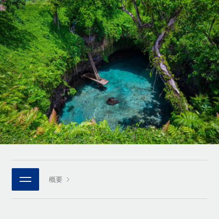
世界中の契約社員をオンボーディングし、管理
契約社員の報酬計算ツール
ログイン
Nederlands
グローバルな契約社員向けに、通貨オプションと支払スピー
PEO
成長の段階
ドを確認する
複雑な雇用関連業務を外部委託
Français
スタートアップ
成長中の企業向けのアジャイルなグローバルHR・給与処理ソ
REMOTEで学習
Deutsch
リューション
インフラ
リサーチおよびガイド
Remote統合
ミッドマーケット
Español
人事機能をワークフローにシームレスに統合する
活用事例
カスタマイズされた人事ソリューションでチームを拡大する
Italiano
プラットフォーム
HR用語集
企業
チームのための人事の基本機能を内蔵
大企業向けのグローバルHR
Português (Portugal)
チェックリストおよびテンプレート
接続
新しい
職務内容ライブラリ
日本語
当社のMCPを使用して、あらゆるAIツールをRemoteに接続
パートナーに登録
戦略的テクノロジーパートナー
ウェビナー
統合
概要
한국어
グローバルな人事機能を柔軟に自社プラットフォームへ統合
基本的なビジネスツールを活用して業務プロセスを効率化す
イベント
る
中文（简体）
パートナーとして登録
ニュースルーム