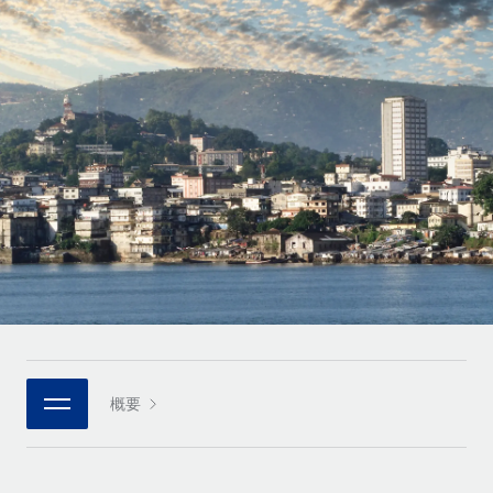
世界中の契約社員をオンボーディングし、管理
契約社員の報酬計算ツール
ログイン
Nederlands
グローバルな契約社員向けに、通貨オプションと支払スピー
PEO
成長の段階
ドを確認する
複雑な雇用関連業務を外部委託
Français
スタートアップ
成長中の企業向けのアジャイルなグローバルHR・給与処理ソ
REMOTEで学習
Deutsch
リューション
インフラ
リサーチおよびガイド
Remote統合
ミッドマーケット
Español
人事機能をワークフローにシームレスに統合する
活用事例
カスタマイズされた人事ソリューションでチームを拡大する
Italiano
プラットフォーム
HR用語集
企業
チームのための人事の基本機能を内蔵
大企業向けのグローバルHR
Português (Portugal)
チェックリストおよびテンプレート
接続
新しい
職務内容ライブラリ
日本語
当社のMCPを使用して、あらゆるAIツールをRemoteに接続
パートナーに登録
戦略的テクノロジーパートナー
ウェビナー
統合
概要
한국어
グローバルな人事機能を柔軟に自社プラットフォームへ統合
基本的なビジネスツールを活用して業務プロセスを効率化す
イベント
る
中文（简体）
パートナーとして登録
ニュースルーム