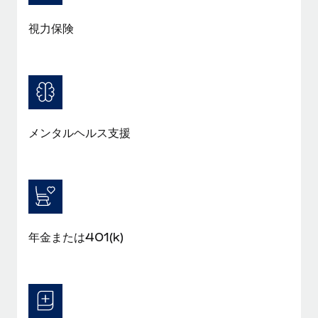
福利厚生
視力保険
ブログ
従業員の福利厚生を簡単に管理
Remoteの製品アップデート：GustoとXeroの統合お
よびContractor Management Plus（契約社員管理
プラス）
Remoteの使命は、世界のどこにいても、あらゆる規模の企業が
メンタルヘルス支援
業務に最適な人材を採用し、管理し、給与を支給できるようにす
ることです。この数週間で、新しい統合、機能、改良点をリリー
スしました。...
詳細を見る
年金または401(k)
給与詐欺：種類、事例、ビジネスを守る方法
給与, 賃金は詐欺の特に魅力的な標的です。多額の資金がシステ
ム間で頻繁に移動しているためです。このため、自社のビジネス
を保護することは極めて重要です。...