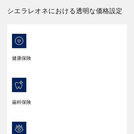
当社とのパートナーシップの可能性を検討する
シエラレオネにおける透明な価格設定
サービス
給与・人材情報
Remote Build
近日リリース予定
専門家に相談
統合とAI自動化に関するコンサルティング
情報センター
グローバル人事・コンプライアンスの専門サポート
サポートを依頼する
バックグラウンドチェック
活用事例
候補者の選考プロセスをシンプルに
すべてのリソースを表示する
健康保険
Compliance Watchtower
コンプライアンスリスクを先回りして対応
ブログ
グローバル給与処理
デバイス管理
ITデバイスを世界規模で提供・管理
EORおよびPEO
歯科保険
法人設立
契約社員管理
法令順守した法人をスピーディに設立
税務
移住・転勤
ブログを読む
従業員の異動をスムーズに