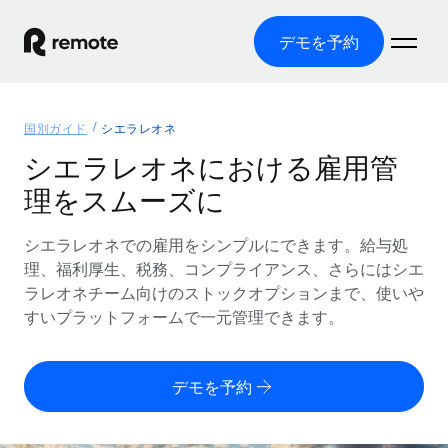
デモを予約
ホーム
国別ガイド
シエラレオネ
製品
シエラレオネにおける雇用管
理をスムーズに
ソリューション
グローバル雇用
グローバル給与処理
シエラレオネでの雇用をシンプルにできます。給与処
リソース
各国の制度に対応
コンプライアンス対応の給与処理を手軽に
理、福利厚生、税務、コンプライアンス、さらにはシエ
国別ガイド
ラレオネチーム向けのストックオプションまで、使いや
価格
ツールと計算ツール
Employer of Record（EOR）
/国別のグローバル雇用支援を検索する
すいプラットフォームで一元管理できます。
グローバル展開をコストをかけずに実現
誤分類リスク判定ツール
米国州エクスプローラー
国別に従業員の誤分類リスクを確認する
Contractor of Record
米国の各州において採用プロセスを簡素化する
日本語
デモを予約
世界中の契約社員と法令を遵守して契約
従業員コスト計算ツール
Remoteを他社と比較
各国の総従業員コストを計算する
契約社員管理
English
他社と比較した、当社の強みを確認する