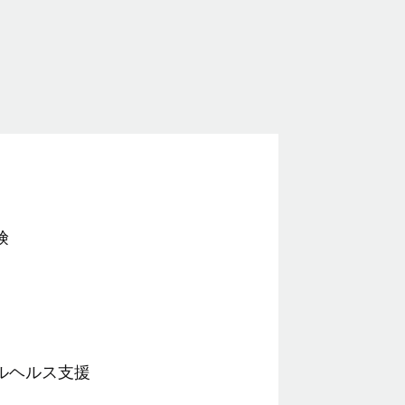
険
ルヘルス支援