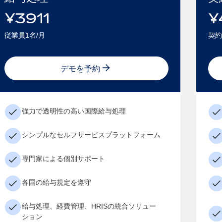
¥
3911
¥
従業員1名/月
契約
デモを予約
強力で透明性の高い国際給与処理
シンプルなセルフサービスプラットフォーム
専門家による個別サポート
各国の給与規定を遵守
給与処理、経費管理、HRISの統合ソリュー
ション