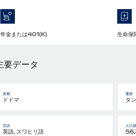
年金または401(K)
生命保
主要データ
首都
通貨
ドドマ
タ
言語
人口
英語, スワヒリ語
56,