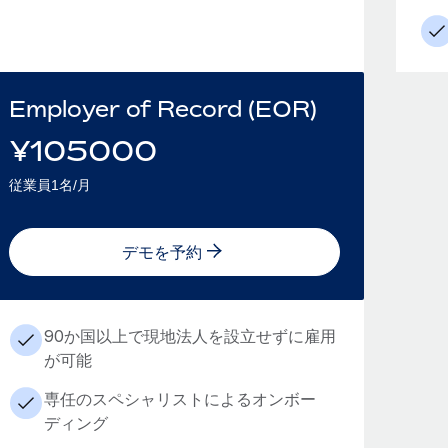
Employer of Record (EOR)
¥
105000
従業員1名/月
デモを予約
90か国以上で現地法人を設立せずに雇用
が可能
専任のスペシャリストによるオンボー
ディング