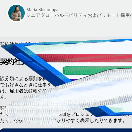
Maria Shkaruppa
シニアグローバルモビリティおよびリモート採用
契約社員の柔軟性と可視性をバランスよく
契約社員の勤務時間と空き状況を記録
誤分類による罰則を科せられないよう、契約社員には世界各地
でも好きなときに仕事をする自由を与えるべきです。しかしそ
は、雇用者は蚊帳の外に置かれるべきだという意味ではありま
ん。
契約社員はラップトップやモバイルから勤務時間を記録して保
たり、メモを記入して勤務時間をプロジェクトやタスクに関連
たり、今後の空き時間を分かりやすく表示したりできます。