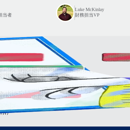
Luke McKinlay
担当者
財務担当VP
どこ
れ
せ
存し
付け