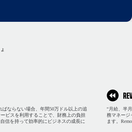
しょ
ればならない場合、年間50万ドル以上の追
“月給、半
のサービスを利用することで、財務上の負担
務マネージ
、自信を持って効率的にビジネスの成長に
ます。Rem