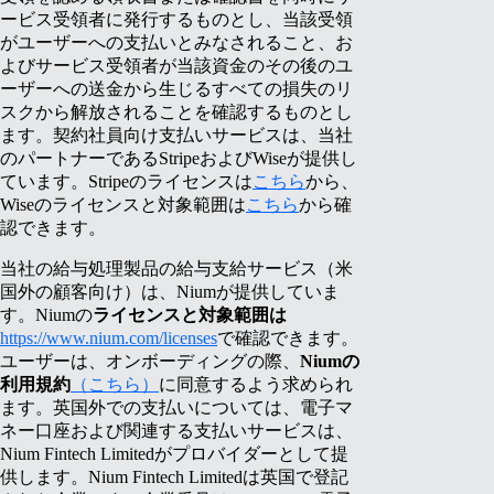
ービス受領者に発行するものとし、当該受領
がユーザーへの支払いとみなされること、お
よびサービス受領者が当該資金のその後のユ
ーザーへの送金から生じるすべての損失のリ
スクから解放されることを確認するものとし
ます。契約社員向け支払いサービスは、当社
のパートナーであるStripeおよびWiseが提供し
ています。Stripeのライセンスは
こちら
から、
Wiseのライセンスと対象範囲は
こちら
から確
認できます。
当社の給与処理製品の給与支給サービス（米
国外の顧客向け）は、Niumが提供していま
す。Niumの
ライセンスと対象範囲は
https://www.nium.com/licenses
で確認できます。
ユーザーは、オンボーディングの際、
Niumの
利用規約
（こちら）
に同意するよう求められ
ます。英国外での支払いについては、電子マ
ネー口座および関連する支払いサービスは、
Nium Fintech Limitedがプロバイダーとして提
供します。Nium Fintech Limitedは英国で登記