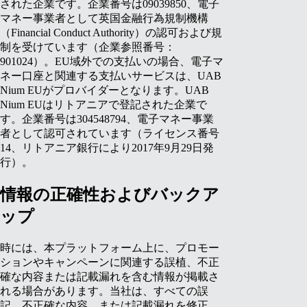
された企業です。企業番号は09039850、電子
マネー事業者として英国金融行為規制機構
（Financial Conduct Authority）の認可および規
制を受けています（企業参照番号：
901024）。EU域外での支払いの場合、電子マ
ネー口座と関連する支払いサービスは、UAB
Nium EUがプロバイダーとなります。UAB
Nium EUはリトアニアで登記された企業で
す。企業番号は304548794、電子マネー事業
者として認可されています（ライセンス番号
14、リトアニア銀行により2017年9月29日発
行）。
情報の正確性およびバックア
ップ
時には、本プラットフォーム上に、プロモー
ションやキャンペーンに関連する誤植、不正
確な内容または記載漏れを含む情報が掲載さ
れる場合があります。当社は、すべての誤
記、不正確な内容、または記載漏れを修正