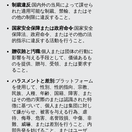
制裁違反
:国内外の当局によって課せら
れた適用可能な制裁、禁輸、またはそ
の他の制限に違反すること。
国家安全保障または政府命令
:国家安全
保障法、政府命令、またはその他の法
的指示に違反する活動を行うこと。
贈収賄と汚職
:個人または団体の行動に
影響を与える手段として、価値あるも
のを提供、贈与、受領、または要求す
ること。
ハラスメントと差別
:プラットフォーム
を使用して、性別、性的指向、宗教、
民族、人種、年齢、国籍、障害、また
はその他の実際のまたは認識された特
徴に基づいて、個人または集団に対し
て嫌がらせ、被害を与える行為、虐
待、侮辱、危害、名誉毀損、中傷、非
難、威嚇、または差別を行うこと、内
部告発を妨げること、またはユーザ