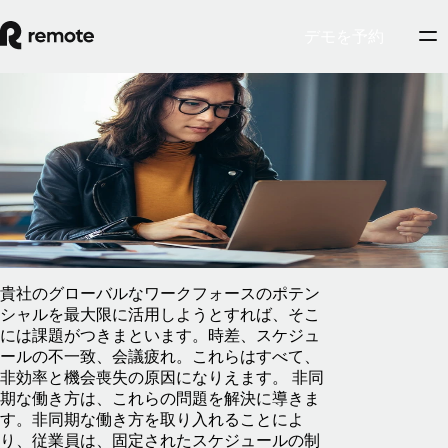
デモを予約
Blog
/
情報センター
非同期な働き方が必要な理由
2025年2月5日
By
Marcelo Lebre
貴社のグローバルなワークフォースのポテン
シャルを最大限に活用しようとすれば、そこ
には課題がつきまといます。時差、スケジュ
ールの不一致、会議疲れ。これらはすべて、
非効率と機会喪失の原因になりえます。 非同
期な働き方は、これらの問題を解決に導きま
す。非同期な働き方を取り入れることによ
り、従業員は、固定されたスケジュールの制