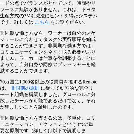
ードの点でバランスがとれていて、時間やリ
ソースに無駄がありません。これは、トヨタ
生産方式の3M削減法にヒントを得たシステム
です。詳しくは
こちら
をご覧ください。
非同期な働き方なら、ワーカーは自分のスケ
ジュールに合わせてタスクの実行順序を編成
することができます。非同期な働き方では、
コミュニケーションを今すぐ取る必要があり
ません。ワーカーは仕事を微調整することに
よって、自分自身や同僚のプレッシャーを軽
減することができます。
70カ国に1,000名以上の従業員を擁するRemote
は、
非同期の原則
に従って効率的な完全リ
モート組織を構築しました。グローバルに分
散したチームが可能であるだけでなく、それ
が望ましいことを証明したのです。
非同期な働き方を支えるのは、多重化、コミ
ュニケーション、アクションという3つの重
要な原則です（詳しくは以下で説明しま