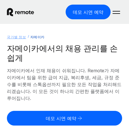
데모 시연 예약
홈
국가별 정보
자메이카
제품
자메이카에서의 채용 관리를 손
쉽게
솔루션
글로벌 고용
글로벌 급여
자메이카에서 인재 채용이 쉬워집니다. Remote가 자메
리소스
글로벌 서비스 제공
규정을 준수하며 급여 지급을 손쉽게 처리
이카에서 팀을 위한 급여 지급, 복리후생, 세금, 규정 준
국가별 정보
수를 비롯해 스톡옵션까지 필요한 모든 작업을 처리해드
요금
도구 및 계산기
기록상 고용주(EOR)
국가별 글로벌 채용 지원 알아보기
리겠습니다. 이 모든 것이 하나의 간편한 플랫폼에서 이
법인 설립 비용 없이 전 세계로 사업을 확장
오분류 리스크 평가 도구
루어집니다.
미국 주별 정보
국가별 직원 오분류 리스크 확인
기록상 계약자
미국 모든 주 전역에서 채용 업무를 간소화
한국어
전 세계에서 규정을 준수하며 계약자 고용
직원 비용 계산기
데모 시연 예약
Remote와 다른 솔루션 비교
국가별 총 인건비 계산
계약자 관리
English
다른 업체들과 비교해보기