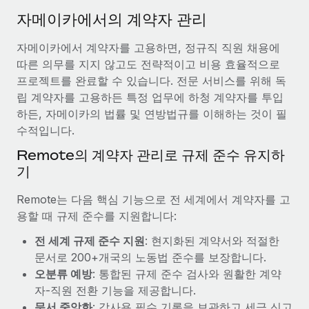
서비스
급여 및 인재 인사이트
Remote Build
곧 제공 예정
자메이카에서의 계약자 관리
전문가 상담
통합 및 AI 자동화 컨설팅
인사이트 센터
자메이카에서 계약자를 고용하면, 정규직 직원 채용에
글로벌 인사 및 규정 준수 업무 처리에 전문가 지원 제공
따른 의무를 지지 않고도 전략적이고 비용 효율적으로
지원받기
신원 조사
사례 연구
프로젝트를 완료할 수 있습니다. 전문 서비스를 위해 독
채용 후보자 심사 프로세스 간소화
립 계약자를 고용하든 특정 업무에 하청 계약자를 투입
모든 리소스 보기
하든, 자메이카의 법률 및 연방법규를 이해하는 것이 필
Compliance Watchtower
수적입니다.
규정 준수 관련 위험에 선제적으로 대응
블로그
Remote의 계약자 관리로 규제 준수 유지하
글로벌 급여
기
기기 관리
전 세계 IT 장비 제공 및 추적 관리
EOR 및 PEO
Remote는 다음 핵심 기능으로 전 세계에서 계약자를 고
용할 때 규제 준수를 지원합니다:
법인 설립
계약자 관리
법인 설립을 빠르고 준법적으로 지원
전 세계 규제 준수 지원
: 현지화된 계약서와 적절한
세금
문서로 200+개국의 노동법 준수를 보장합니다.
글로벌 인재 이동 및 전근
오분류 예방
: 통합된 규제 준수 검사와 원활한 계약
블로그 둘러보기
직원 해외 이전을 간편하게 처리
자-직원 전환 기능을 제공합니다.
문서 중앙화
: 감사용 필수 기록을 보관하고 세금 신고