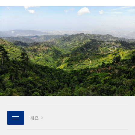
전 세계 계약자의 온보딩 및 관리
계약자 지급 계산기
로그인
Nederlands
글로벌 계약직을 위한 통화 옵션과 지급 소요 시간 확인
PEO
성장 단계
복잡한 고용 업무를 아웃소싱
Français
스타트업
REMOTE와 함께 배우기
성장하는 기업을 위한 민첩한 글로벌 HR 및 급여 솔루션
Deutsch
리서치 및 가이드
인프라
중견기업
Remote 통합
사례 연구
맞춤형 HR 솔루션으로 팀 확장
Español
HR을 워크플로에 매끄럽게 통합
HR 용어집
엔터프라이즈
Italiano
플랫폼
대기업을 위한 글로벌 HR
체크리스트 및 템플릿
팀을 위한 통합된 핵심 HR 기능
Português (Portugal)
직무 설명 라이브러리
연결
새로운
REMOTE 파트너 되기
日本語
MCP를 사용하여 모든 AI 도구를 Remote에 연결 가능
전략적 기술 파트너
웨비나
통합
플랫폼에 글로벌 HR을 유연하게 통합
한국어
이벤트
핵심 비즈니스 도구로 프로세스를 간소화
개요
파트너 되기
中文（简体）
뉴스룸
Remote와의 파트너십 기회 탐색