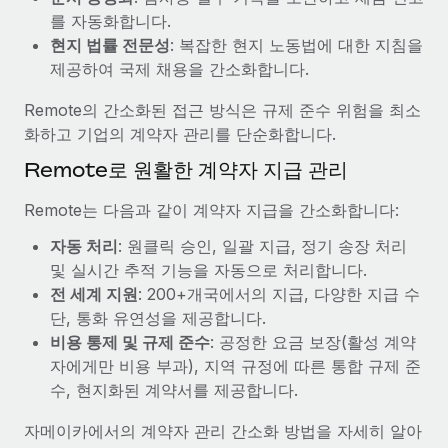
복리후생
를 자동화합니다.
블로그
손쉬운 직원 복리후생 관리
현지 법률 전문성
: 복잡한 현지 노동법에 대한 지침을
Remote 제품 관련 소식: Gusto 및 Xero와의 통합과
제공하여 국제 채용을 간소화합니다.
Remote Contractor Management Plus
Remote의 간소화된 접근 방식은 규제 준수 위험을 최소
Remote의 사명은 모든 규모의 기업이 전 세계 어디서든 업무에 가
화하고 기업의 계약자 관리를 단순화합니다.
장 적합 사람을 찾아 채용 및 관리하고 급여를 지급하도록 돕는 것
Remote로 원활한 계약자 지급 관리
입니다. 이를 위해 최근 몇 주 동안 새로운...
자세히 알아보기
Remote는 다음과 같이 계약자 지급을 간소화합니다:
자동 처리
: 원클릭 승인, 일괄 지급, 정기 송장 처리
및 실시간 추적 기능을 자동으로 처리합니다.
Shootsta가 Remote를 통해 네 개의 시장에서 글로벌
전 세계 지원
: 200+개국에서의 지급, 다양한 지급 수
채용을 확장한 방법
단, 통화 유연성을 제공합니다.
비디오 콘텐츠를 활용한 마케팅이 계속해서 인기를 끌면서, 기업들
비용 통제 및 규제 준수
: 공정한 요금 보장(활성 계약
에게는 흥미롭고 전문적인 비디오 제작이 어느 때보다 중요해졌습
자에게만 비용 부과), 지역 규정에 따른 통합 규제 준
니다. 그러나 대부분의 회사들은 그렇게 높은 품질의...
수, 현지화된 계약서를 제공합니다.
자세히 알아보기
자메이카에서의 계약자 관리 간소화 방법을 자세히 알아