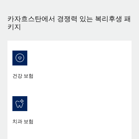
서비스
급여 및 인재 인사이트
Remote Build
곧 제공 예정
전문가 상담
통합 및 AI 자동화 컨설팅
카자흐스탄에서 경쟁력 있는 복리후생 패
인사이트 센터
글로벌 인사 및 규정 준수 업무 처리에 전문가 지원 제공
키지
지원받기
신원 조사
사례 연구
채용 후보자 심사 프로세스 간소화
모든 리소스 보기
Compliance Watchtower
규정 준수 관련 위험에 선제적으로 대응
블로그
글로벌 급여
건강 보험
기기 관리
전 세계 IT 장비 제공 및 추적 관리
EOR 및 PEO
법인 설립
계약자 관리
법인 설립을 빠르고 준법적으로 지원
세금
글로벌 인재 이동 및 전근
치과 보험
블로그 둘러보기
직원 해외 이전을 간편하게 처리