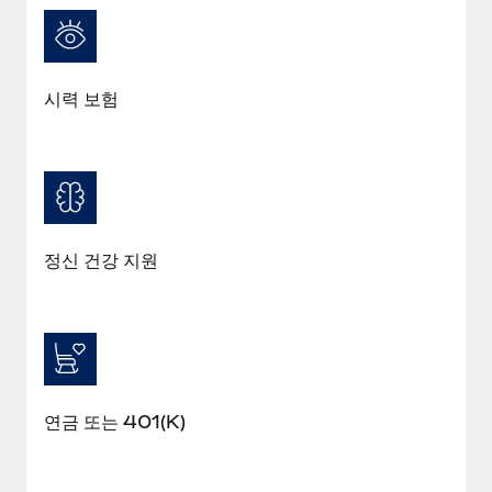
복리후생
블로그
손쉬운 직원 복리후생 관리
Remote 제품 관련 소식: Gusto 및 Xero와의 통합과
Remote Contractor Management Plus
시력 보험
Remote의 사명은 모든 규모의 기업이 전 세계 어디서든 업무에 가
장 적합 사람을 찾아 채용 및 관리하고 급여를 지급하도록 돕는 것
입니다. 이를 위해 최근 몇 주 동안 새로운...
자세히 알아보기
정신 건강 지원
Shootsta가 Remote를 통해 네 개의 시장에서 글로벌
채용을 확장한 방법
비디오 콘텐츠를 활용한 마케팅이 계속해서 인기를 끌면서, 기업들
에게는 흥미롭고 전문적인 비디오 제작이 어느 때보다 중요해졌습
니다. 그러나 대부분의 회사들은 그렇게 높은 품질의...
연금 또는 401(K)
자세히 알아보기