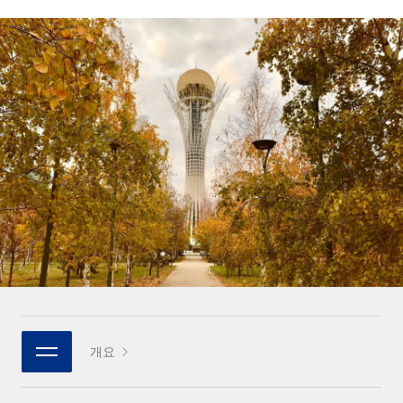
전 세계 계약자의 온보딩 및 관리
계약자 지급 계산기
로그인
Nederlands
글로벌 계약직을 위한 통화 옵션과 지급 소요 시간 확인
PEO
성장 단계
복잡한 고용 업무를 아웃소싱
Français
스타트업
REMOTE와 함께 배우기
성장하는 기업을 위한 민첩한 글로벌 HR 및 급여 솔루션
Deutsch
리서치 및 가이드
인프라
중견기업
Remote 통합
사례 연구
맞춤형 HR 솔루션으로 팀 확장
Español
HR을 워크플로에 매끄럽게 통합
HR 용어집
엔터프라이즈
Italiano
플랫폼
대기업을 위한 글로벌 HR
체크리스트 및 템플릿
팀을 위한 통합된 핵심 HR 기능
Português (Portugal)
직무 설명 라이브러리
연결
새로운
REMOTE 파트너 되기
日本語
MCP를 사용하여 모든 AI 도구를 Remote에 연결 가능
전략적 기술 파트너
웨비나
통합
플랫폼에 글로벌 HR을 유연하게 통합
한국어
이벤트
핵심 비즈니스 도구로 프로세스를 간소화
개요
파트너 되기
中文（简体）
뉴스룸
Remote와의 파트너십 기회 탐색