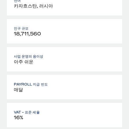
언어
카자흐스탄, 러시아
인구 규모
18,711,560
사업 운영의 용이성
아주 쉬운
PAYROLL 지급 빈도
매달
VAT - 표준 세율
16%