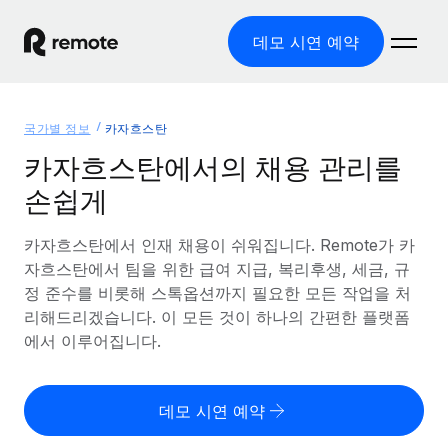
데모 시연 예약
홈
국가별 정보
카자흐스탄
제품
카자흐스탄에서의 채용 관리를
손쉽게
솔루션
글로벌 고용
글로벌 급여
카자흐스탄에서 인재 채용이 쉬워집니다. Remote가 카
리소스
글로벌 서비스 제공
규정을 준수하며 급여 지급을 손쉽게 처리
자흐스탄에서 팀을 위한 급여 지급, 복리후생, 세금, 규
국가별 정보
정 준수를 비롯해 스톡옵션까지 필요한 모든 작업을 처
요금
도구 및 계산기
기록상 고용주(EOR)
국가별 글로벌 채용 지원 알아보기
리해드리겠습니다. 이 모든 것이 하나의 간편한 플랫폼
법인 설립 비용 없이 전 세계로 사업을 확장
오분류 리스크 평가 도구
에서 이루어집니다.
미국 주별 정보
국가별 직원 오분류 리스크 확인
기록상 계약자
미국 모든 주 전역에서 채용 업무를 간소화
한국어
전 세계에서 규정을 준수하며 계약자 고용
직원 비용 계산기
데모 시연 예약
Remote와 다른 솔루션 비교
국가별 총 인건비 계산
계약자 관리
English
다른 업체들과 비교해보기