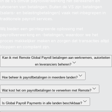
In de VS omvat payrollverwerking het berekenen en
uitvoeren van betalingen. Buiten de VS zijn betalingen
(salaris- en belastingbetalingen) vaak niet inbegrepen in
traditionele payroll services.
Wij bieden een geïntegreerde oplossing met
payrollverwerking en -betalingen, waardoor we het
proces makkelijker maken en zorgen dat transacties altijd
kloppen en compliant zijn.
Kan ik met Remote Global Payroll betalingen aan werknemers, autoriteiten
en leveranciers beheren?
Hoe beheer ik payrollbetalingen in meerdere landen?
Wat kost het om payrollbetalingen te verwerken met Remote?
Is Global Payroll Payments in alle landen beschikbaar?